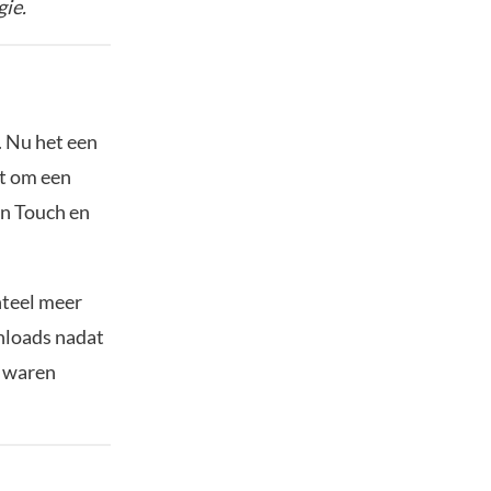
ie.
. Nu het een
at om een
on Touch en
nteel meer
nloads nadat
e waren