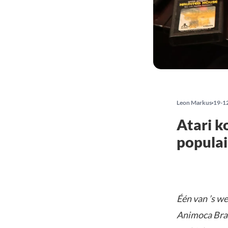
Leon Markus
19-1
Atari k
popula
Één van ’s w
Animoca Bra