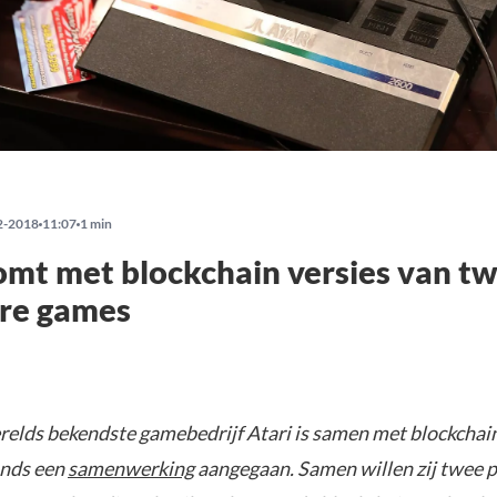
2-2018
11:07
1 min
omt met blockchain versies van t
ire games
erelds bekendste gamebedrijf Atari is samen met blockchai
nds een
samenwerking
aangegaan. Samen willen zij twee 