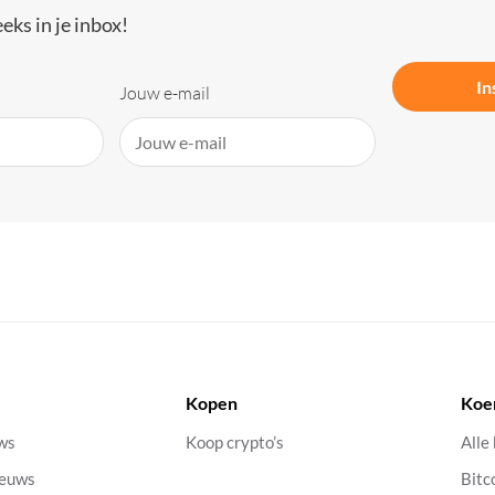
eks in je inbox!
In
Jouw e-mail
Kopen
Koe
uws
Koop crypto’s
Alle
ieuws
Bitc