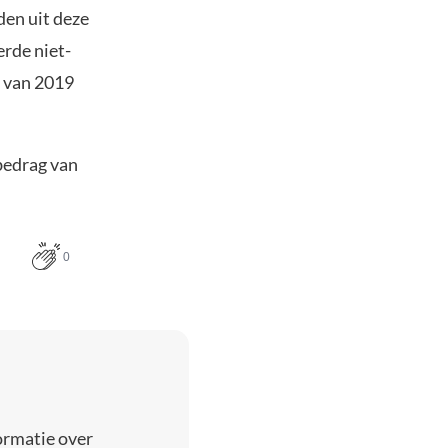
den uit deze
rde niet-
t van 2019
 bedrag van
0
ormatie over