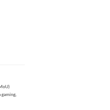
(MoU)
n gaming,