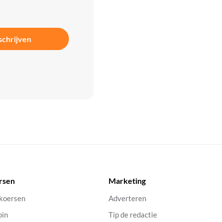
schrijven
rsen
Marketing
 koersen
Adverteren
oin
Tip de redactie