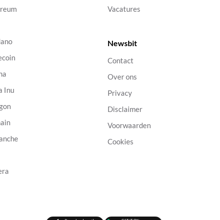
ereum
Vacatures
dano
Newsbit
ecoin
Contact
na
Over ons
a Inu
Privacy
gon
Disclaimer
ain
Voorwaarden
anche
Cookies
B
era