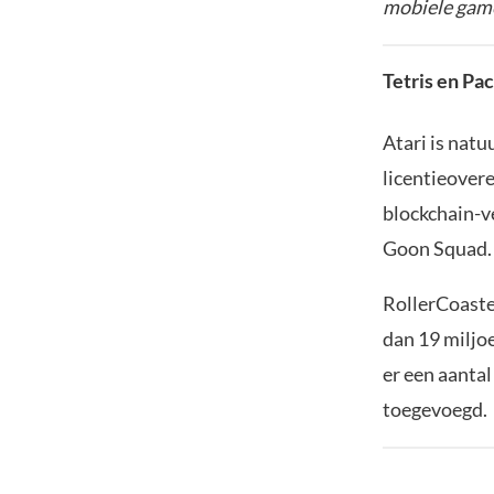
mobiele game
Tetris en Pa
Atari is natu
licentieover
blockchain-v
Goon Squad
RollerCoaste
dan 19 miljo
er een aanta
toegevoegd.