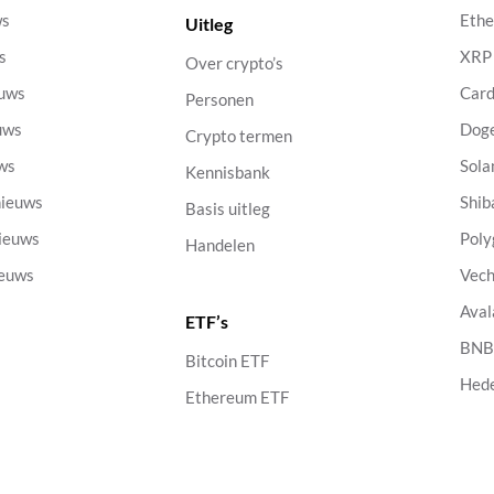
ws
Eth
Uitleg
s
XRP
Over crypto’s
euws
Car
Personen
uws
Dog
Crypto termen
uws
Sola
Kennisbank
nieuws
Shib
Basis uitleg
nieuws
Poly
Handelen
ieuws
Vech
Aval
ETF’s
s
BN
Bitcoin ETF
Hed
Ethereum ETF