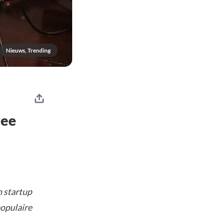
Nieuws, Trending
wee
n startup
populaire