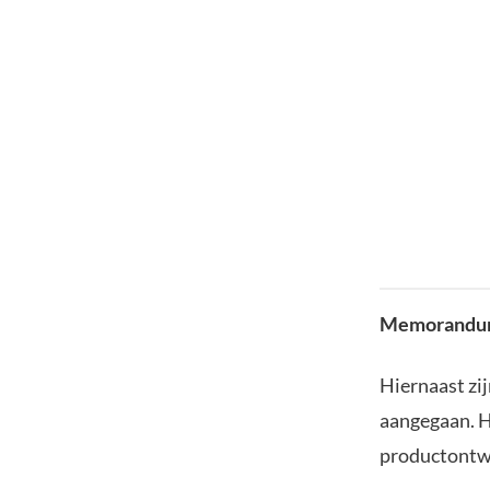
Memorandum
Hiernaast zi
aangegaan. H
productontwi