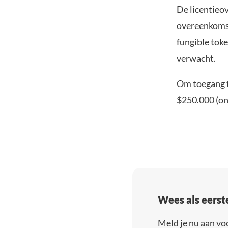
De licentieo
overeenkomst
fungible tok
verwacht.
Om toegang te
$250.000 (on
Wees als eerst
Meld je nu aan vo