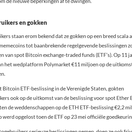
m de nieuwe beperkingen af te dwingen.
uikers en gokken
kers staan erom bekend dat ze gokken op een breed scala a
memecoins tot baanbrekende regelgevende beslissingen zo
n van spot Bitcoin exchange-traded funds (ETF’s). Op 11 j
an het wedplatform Polymarket €11 miljoen op de uitkoms
en.
t Bitcoin ETF-beslissing in de Verenigde Staten, gokten
ers ook op de uitkomst van de beslissing voor spot Ether E
ten de weddenschappen op de ETH ETF-beslissing €2,2 mi
werd opgelost toen de ETF op 23 mei officiële goedkeurin
ogebruikers serieuze beslissingen nemen, doen ze ook friv