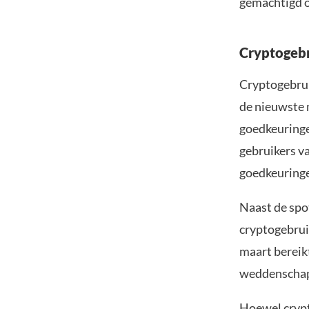
gemachtigd o
Cryptogebr
Cryptogebrui
de nieuwste 
goedkeuringe
gebruikers v
goedkeuring
Naast de spo
cryptogebruik
maart bereik
weddenschap 
Hoewel crypt