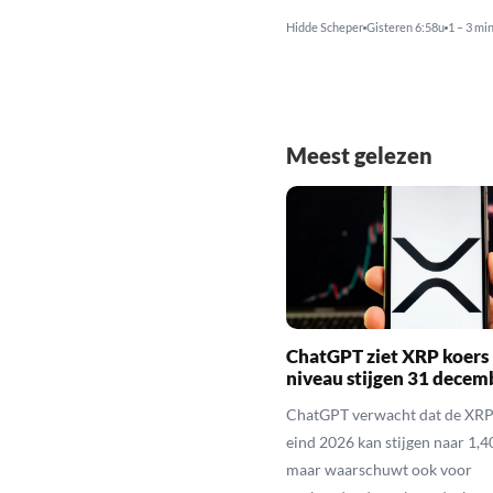
Hidde Scheper
Gisteren 6:58u
1 – 3 mi
Meest gelezen
ChatGPT ziet XRP koers 
niveau stijgen 31 decem
ChatGPT verwacht dat de XRP
eind 2026 kan stijgen naar 1,40
maar waarschuwt ook voor