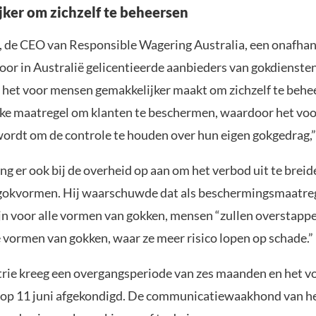
ker om zichzelf te beheersen
, de CEO van Responsible Wagering Australia, een onafhan
oor in Australië gelicentieerde aanbieders van gokdiensten
 het voor mensen gemakkelijker maakt om zichzelf te behee
jke maatregel om klanten te beschermen, waardoor het vo
ordt om de controle te houden over hun eigen gokgedrag,” z
g er ook bij de overheid op aan om het verbod uit te breid
 gokvormen. Hij waarschuwde dat als beschermingsmaatreg
ijn voor alle vormen van gokken, mensen “zullen overstapp
 vormen van gokken, waar ze meer risico lopen op schade.”
rie kreeg een overgangsperiode van zes maanden en het vo
op 11 juni afgekondigd. De communicatiewaakhond van het