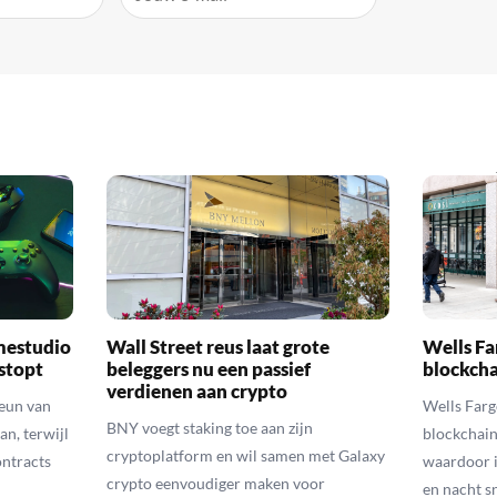
mestudio
Wall Street reus laat grote
Wells Fa
 stopt
beleggers nu een passief
blockcha
verdienen aan crypto
teun van
Wells Farg
BNY voegt staking toe aan zijn
an, terwijl
blockchain
cryptoplatform en wil samen met Galaxy
ontracts
waardoor i
crypto eenvoudiger maken voor
en nacht s