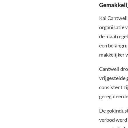
Gemakkelij
Kai Cantwell
organisatie v
de maatregel
een belangri
makkelijker w
Cantwell dron
vrijgestelde
consistent z
gereguleerde
De gokindust
verbod werd 