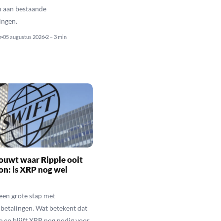
n aan bestaande
ingen.
r
05 augustus 2026
2 – 3 min
ouwt waar Ripple ooit
n: is XRP nog wel
een grote stap met
betalingen. Wat betekent dat
e en blijft XRP nog nodig voor