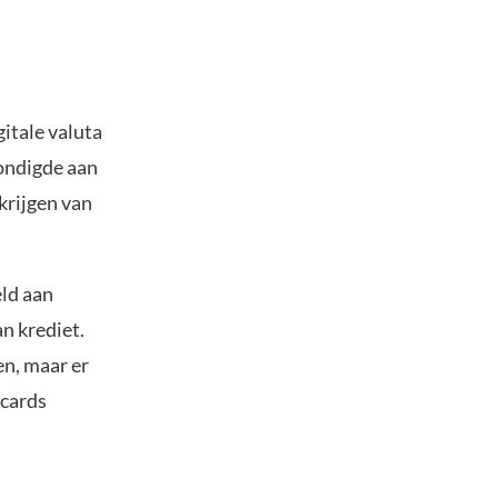
itale valuta
kondigde aan
krijgen van
eld aan
n krediet.
en, maar er
tcards