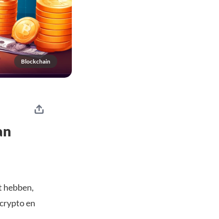
Blockchain
an
t hebben,
 crypto en