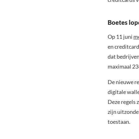
Boetes lop
Op 11 juni
m
en creditcar
dat bedrijven
maximaal 234
De nieuwe re
digitale wall
Deze regels z
zijn uitzonde
toestaan.