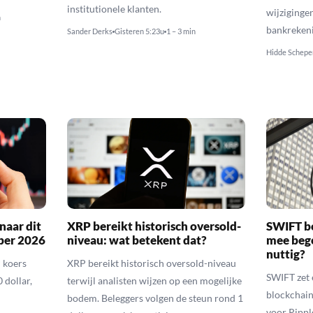
institutionele klanten.
wijziginge
n
bankreken
Sander Derks
Gisteren 5:23u
1 – 3 min
Hidde Schepe
naar dit
XRP bereikt historisch oversold-
SWIFT b
ber 2026
niveau: wat betekent dat?
mee bego
nuttig?
 koers
XRP bereikt historisch oversold-niveau
SWIFT zet 
 dollar,
terwijl analisten wijzen op een mogelijke
blockchain
bodem. Beleggers volgen de steun rond 1
voor Rippl