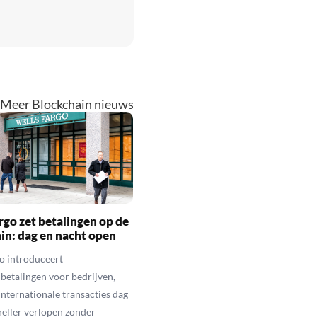
Meer Blockchain nieuws
rgo zet betalingen op de
in: dag en nacht open
o introduceert
betalingen voor bedrijven,
nternationale transacties dag
neller verlopen zonder