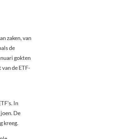
an zaken, van
als de
anuari gokten
t van de ETF-
TF’s. In
ljoen. De
g kreeg.
ole