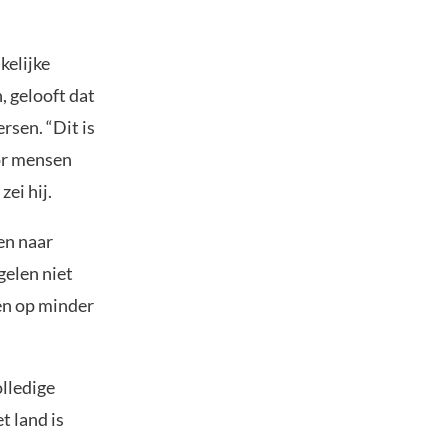
kelijke
, gelooft dat
rsen. “Dit is
or mensen
ei hij.
en naar
elen niet
en op minder
lledige
 land is