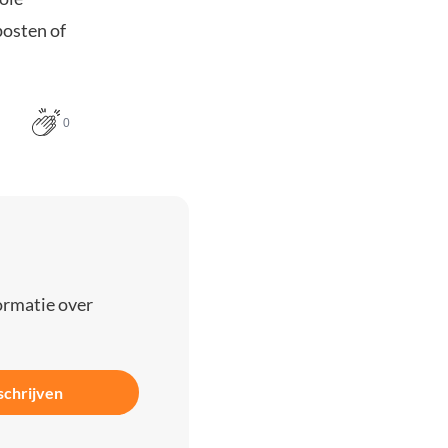
posten of
0
ormatie over
schrijven