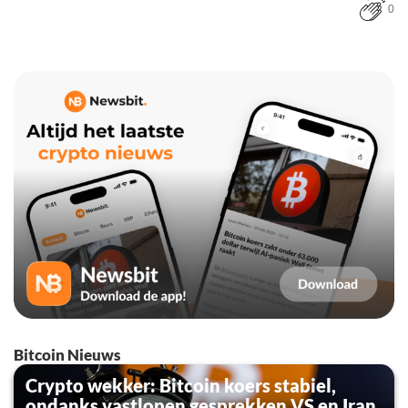
0
Bitcoin Nieuws
Crypto wekker: Bitcoin koers stabiel,
ondanks vastlopen gesprekken VS en Iran