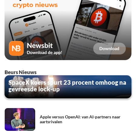
Beurs Nieuws
SpaceX koers spurt 23 procent omhoog na
gevreesde lock-up
Apple versus OpenAI: van AI-partners naar
aartsrivalen