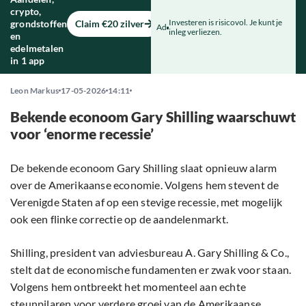
crypto,
Investeren is risicovol. Je kunt je
grondstoffen
Claim €20 zilver
Ad
inleg verliezen.
en
edelmetalen
in 1 app
Leon Markus
17-05-2026
14:11
Bekende econoom Gary Shilling waarschuwt
voor ‘enorme recessie’
De bekende econoom Gary Shilling slaat opnieuw alarm
over de Amerikaanse economie. Volgens hem stevent de
Verenigde Staten af op een stevige recessie, met mogelijk
ook een flinke correctie op de aandelenmarkt.
Shilling, president van adviesbureau A. Gary Shilling & Co.,
stelt dat de economische fundamenten er zwak voor staan.
Volgens hem ontbreekt het momenteel aan echte
steunpilaren voor verdere groei van de Amerikaanse