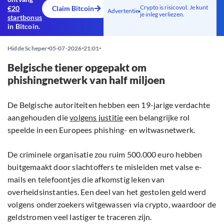
Crypto is risicovol. Je kunt
€20
Claim Bitcoin
Advertentie
je inleg verliezen.
startbonus
in Bitcoin.
Hidde Scheper
05-07-2026
21:01
Belgische tiener opgepakt om
phishingnetwerk van half miljoen
De Belgische autoriteiten hebben een 19-jarige verdachte
aangehouden die
volgens justitie
een belangrijke rol
speelde in een Europees phishing- en witwasnetwerk.
De criminele organisatie zou ruim 500.000 euro hebben
buitgemaakt door slachtoffers te misleiden met valse e-
mails en telefoontjes die afkomstig leken van
overheidsinstanties. Een deel van het gestolen geld werd
volgens onderzoekers witgewassen via crypto, waardoor de
geldstromen veel lastiger te traceren zijn.