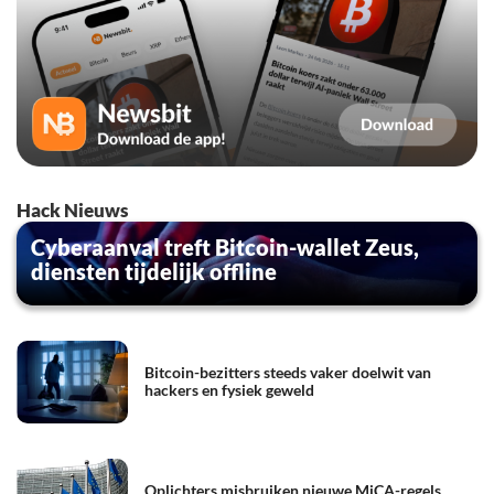
Hack Nieuws
Cyberaanval treft Bitcoin-wallet Zeus,
diensten tijdelijk offline
Bitcoin-bezitters steeds vaker doelwit van
hackers en fysiek geweld
Oplichters misbruiken nieuwe MiCA-regels