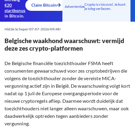
Crypto is risicovol. Je kunt
€20
Claim Bitcoin
Advertentie
je inleg verliezen.
startbonus
in Bitcoin.
Hidde Scheper
07-07-2026
09:48
Belgische waakhond waarschuwt: vermijd
deze zes crypto-platformen
De Belgische financiële toezichthouder FSMA heeft
consumenten gewaarschuwd voor zes cryptobedrijven die
volgens de toezichthouder zonder de vereiste MiCA-
vergunning actief zijn in België. De waarschuwing volgt kort
nadat op 1 juli de Europese overgangsperiode voor de
nieuwe cryptoregels afliep. Daarmee wordt duidelijk dat
toezichthouders niet langer alleen waarschuwen, maar ook
daadwerkelijk optreden tegen aanbieders zonder
vergunning.