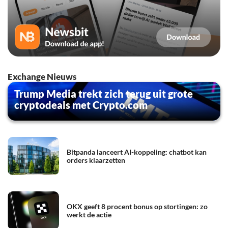
Exchange Nieuws
Trump Media trekt zich terug uit grote
cryptodeals met Crypto.com
Bitpanda lanceert AI-koppeling: chatbot kan
orders klaarzetten
OKX geeft 8 procent bonus op stortingen: zo
werkt de actie