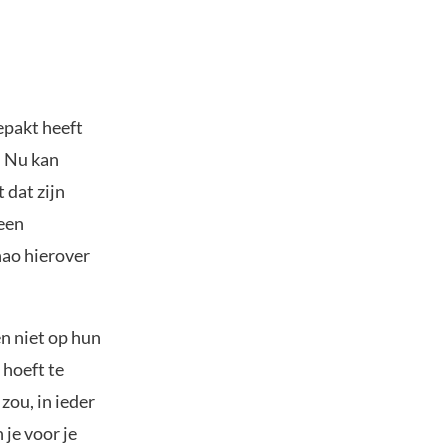
epakt heeft
. Nu kan
 dat zijn
geen
hao hierover
n niet op hun
 hoeft te
zou, in ieder
 je voor je