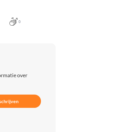
0
ormatie over
schrijven