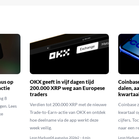
nus op
OKX geeft in vijf dagen tijd
Coinbas
actie
200.000 XRP weg aan Europese
dalen, a
traders
kwartaal
ng 8
Verdien tot 200.000 XRP met de nieuwe
Coinbase z
gen. Lees
Trade-to-Earn-actie van OKX en ontdek
kwartaal o
ke
hoe deelname via de app werkt deze
cijfers. T
week veilig.
naar een r
Leon Markus
04 augustus 2026
2 – 4 min
Leon Markus