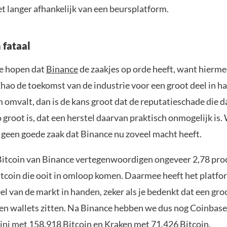
t langer afhankelijk van een beursplatform.
 fataal
te hopen dat
Binance
de zaakjes op orde heeft, want hierme
ao de toekomst van de industrie voor een groot deel in ha
 omvalt, dan is de kans groot dat de reputatieschade die d
groot is, dat een herstel daarvan praktisch onmogelijk is.
t geen goede zaak dat Binance nu zoveel macht heeft.
itcoin van Binance vertegenwoordigen ongeveer 2,78 proc
itcoin die ooit in omloop komen. Daarmee heeft het platfo
el van de markt in handen, zeker als je bedenkt dat een gro
igen wallets zitten. Na Binance hebben we dus nog Coinbas
ini met 158.918 Bitcoin en Kraken met 71.426 Bitcoin.