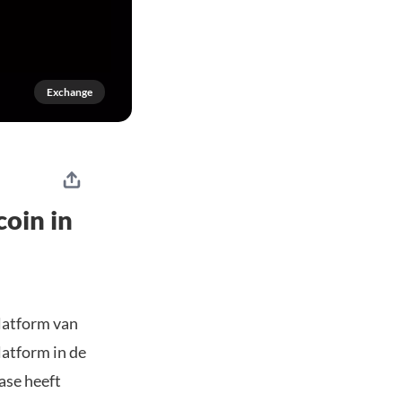
Exchange
coin in
latform van
latform in de
ase heeft