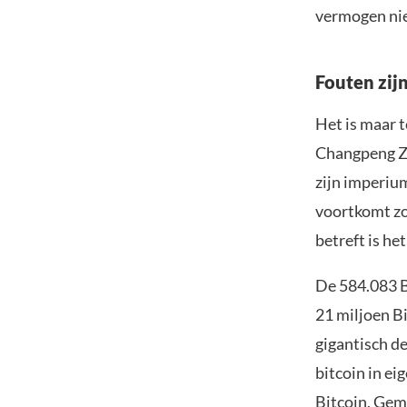
vermogen nie
Fouten zijn
Het is maar 
Changpeng Zh
zijn imperium
voortkomt zo 
betreft is he
De 584.083 B
21 miljoen B
gigantisch de
bitcoin in e
Bitcoin, Gem