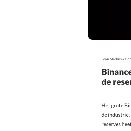
Leon Markus
21-1
Binance
de rese
Het grote Bi
de industrie.
reserves hee