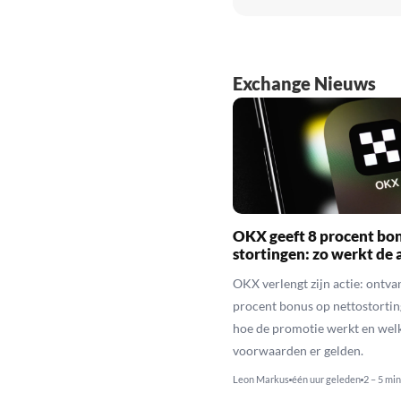
Exchange Nieuws
OKX geeft 8 procent bo
stortingen: zo werkt de 
OKX verlengt zijn actie: ontva
procent bonus op nettostortin
hoe de promotie werkt en wel
voorwaarden er gelden.
Leon Markus
één uur geleden
2 – 5 min