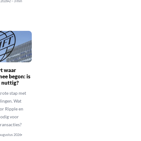
i 2026
2 – 3 min
t waar
mee begon: is
 nuttig?
grote stap met
lingen. Wat
or Ripple en
nodig voor
transacties?
augustus 2026