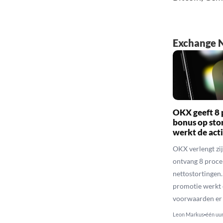
Exchange 
OKX geeft 8 
bonus op sto
werkt de act
OKX verlengt zij
ontvang 8 proce
nettostortingen.
promotie werkt 
voorwaarden er 
Leon Markus
één uu