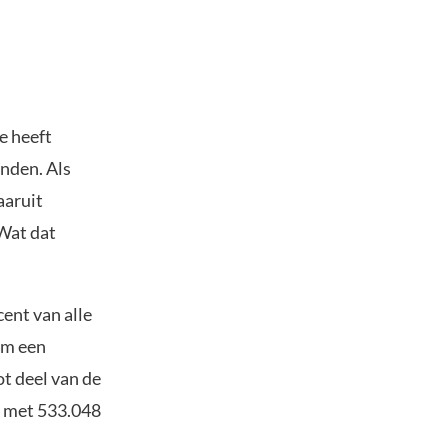
e heeft
nden. Als
aaruit
 Wat dat
ent van alle
rm een
ot deel van de
e met 533.048