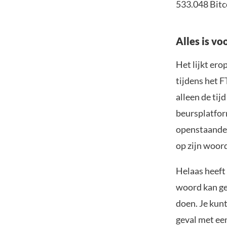
533.048 Bitco
Alles is vo
Het lijkt er
tijdens het 
alleen de tij
beursplatform
openstaande 
op zijn woord
Helaas heeft
woord kan gel
doen. Je kunt
geval met een