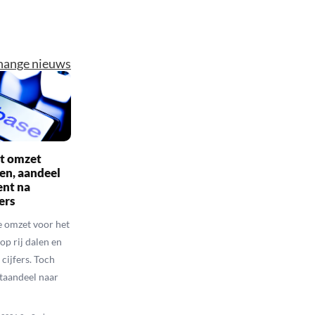
hange nieuws
et omzet
en, aandeel
ent na
ers
e omzet voor het
op rij dalen en
 cijfers. Toch
ktaandeel naar