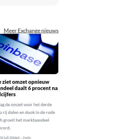
Meer Exchange nieuws
e ziet omzet opnieuw
andeel daalt 6 procent na
cijfers
ag de omzet voor het derde
p rij dalen en dook in de rode
och groeit het marktaandeel
ecord.
31 juli 2026
2 – 3 min