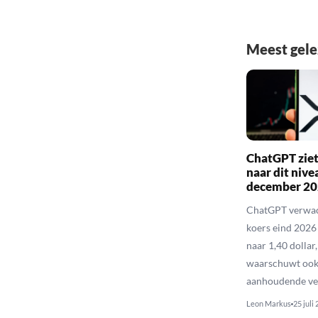
Meest gel
ChatGPT ziet
naar dit nive
december 2
ChatGPT verwac
koers eind 2026 
naar 1,40 dollar
waarschuwt ook
aanhoudende ve
Leon Markus
25 juli