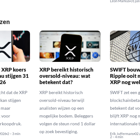
Leon Markus
31 jul
ezen
 XRP koers
XRP bereikt historisch
SWIFT bouw
au stijgen 31
oversold-niveau: wat
Ripple ooit 
026
betekent dat?
XRP nog wel
ht dat de XRP
XRP bereikt historisch
SWIFT zet een 
kan stijgen
oversold-niveau terwijl
blockchainbeta
, maar
analisten wijzen op een
betekent dat vo
 voor
mogelijke bodem. Beleggers
blijft XRP nog 
rkoopdruk.
volgen de steun rond 1 dollar
internationale 
op zoek bevestiging.
 2026
2 – 3 min
Erik Juffermans
02 
2 – 4 min