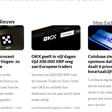
Nieuws
Meer Exc
procent
OKX geeft in vijf dagen
Coinbase zi
rtingen: zo
tijd 200.000 XRP weg
opnieuw dal
ie
aan Europese traders
daalt 6 proc
kwartaalcijf
n actie:
Verdien tot 200.000 XRP met
Coinbase zag d
nt bonus op
de nieuwe Trade-to-Earn-actie
derde kwartaal 
 Lees hoe de
van OKX en ontdek hoe
dook in de rode
en welke
deelname via de app werkt deze
groeit het mar
gelden.
week veilig.
een record.
r geleden
2 – 5 min
Leon Markus
04 augustus 2026
2 – 4 min