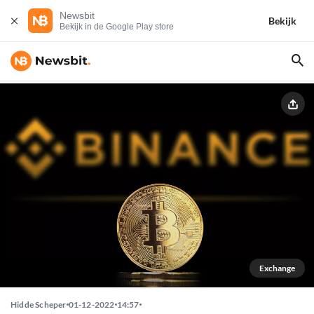
Newsbit
Bekijk
Bekijk in de Google Play store
Exchange
Hidde Scheper
01-12-2022
14:57