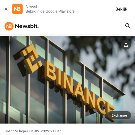
Newsbit
Bekijk
Bekijk in de Google Play store
Exchange
Hidde Scheper
01-09-2025
21:01