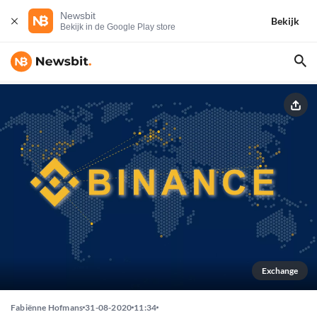
Newsbit
Bekijk
Bekijk in de Google Play store
Exchange
Fabiënne Hofmans
31-08-2020
11:34