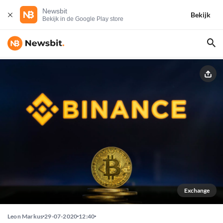
Newsbit
Bekijk
Bekijk in de Google Play store
Exchange
Leon Markus
29-07-2020
12:40