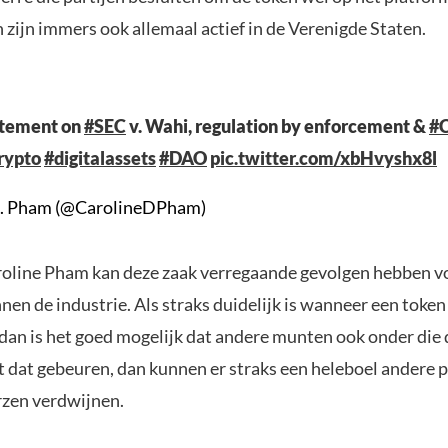
 zijn immers ook allemaal actief in de Verenigde Staten.
atement on
#SEC
v. Wahi, regulation by enforcement &
#
rypto
#digitalassets
#DAO
pic.twitter.com/xbHvyshx8l
D. Pham (@CarolineDPham)
oline Pham kan deze zaak verregaande gevolgen hebben v
nen de industrie. Als straks duidelijk is wanneer een token 
 dan is het goed mogelijk dat andere munten ook onder die d
t dat gebeuren, dan kunnen er straks een heleboel andere 
rzen verdwijnen.