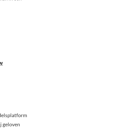
Aw
delsplatform
j geloven