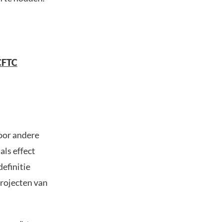
CFTC
oor andere
als effect
efinitie
projecten van