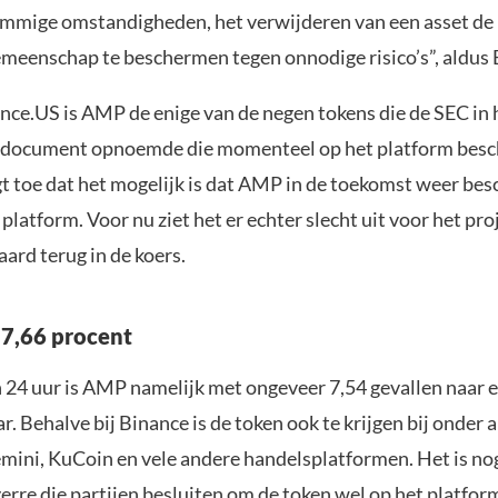
ommige omstandigheden, het verwijderen van een asset de
emeenschap te beschermen tegen onnodige risico’s”, aldus 
nce.US is AMP de enige van de negen tokens die de SEC in 
document opnoemde die momenteel op het platform besch
t toe dat het mogelijk is dat AMP in de toekomst weer bes
platform. Voor nu ziet het er echter slecht uit voor het pro
aard terug in de koers.
 7,66 procent
 24 uur is AMP namelijk met ongeveer 7,54 gevallen naar e
r. Behalve bij Binance is de token ook te krijgen bij onder 
mini, KuCoin en vele andere handelsplatformen. Het is no
erre die partijen besluiten om de token wel op het platfor