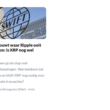
ouwt waar Ripple ooit
n: is XRP nog wel
een grote stap met
betalingen. Wat betekent dat
e en blijft XRP nog nodig voor
nale transacties?
ns
02 augustus 2026
2 – 4 min