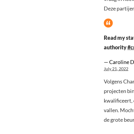
Deze partijen
Read my st
authority
#c
— Caroline 
July 21, 2022
Volgens Char
projecten bin
kwalificeert,
vallen. Moch
de grote beu