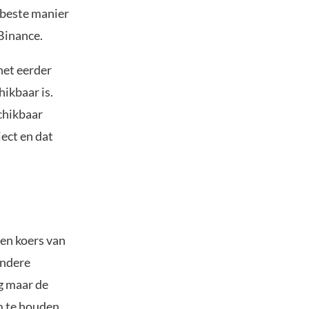
 beste manier
Binance.
het eerder
ikbaar is.
chikbaar
ject en dat
en koers van
andere
g maar de
m te houden.