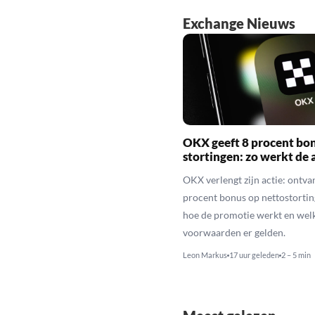
Exchange Nieuws
OKX geeft 8 procent bo
stortingen: zo werkt de 
OKX verlengt zijn actie: ontva
procent bonus op nettostortin
hoe de promotie werkt en wel
voorwaarden er gelden.
Leon Markus
17 uur geleden
2 – 5 min