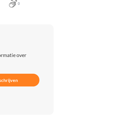
0
ormatie over
schrijven