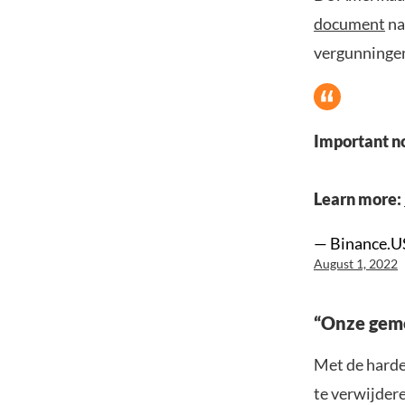
document
na
vergunningen
Important n
Learn more:
— Binance.U
August 1, 2022
“Onze gem
Met de harde
te verwijder