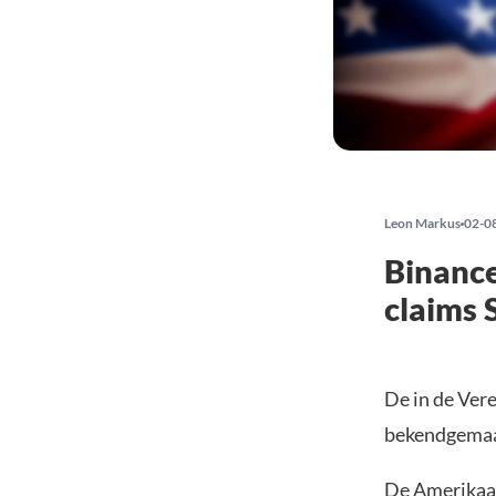
Leon Markus
02-0
Binance
claims 
De in de Ver
bekendgemaak
De Amerikaan