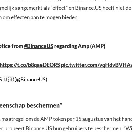
melijk aangemerkt als “effect” en Binance.US heeft niet de
 om effecten aan te mogen bieden.
otice from
#BinanceUS
regarding Amp (AMP)
https://t.co/b8qaeDEORS
pic.twitter.com/vqHdvBVH
S 🇺🇸 (@BinanceUS)
eenschap beschermen”
 maatregel om de AMP token per 15 augustus van het han
en probeert Binance.US hun gebruikers te beschermen. “Wi