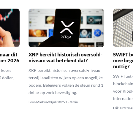
naar dit
XRP bereikt historisch oversold-
SWIFT b
ber 2026
niveau: wat betekent dat?
mee bego
nuttig?
 koers
XRP bereikt historisch oversold-niveau
SWIFT zet 
 dollar,
terwijl analisten wijzen op een mogelijke
blockchain
bodem. Beleggers volgen de steun rond 1
voor Rippl
dollar op zoek bevestiging.
internatio
Leon Markus
30 juli 2026
1 – 3 min
Erik Jufferma