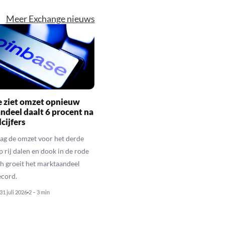
Meer Exchange nieuws
e ziet omzet opnieuw
andeel daalt 6 procent na
cijfers
ag de omzet voor het derde
p rij dalen en dook in de rode
och groeit het marktaandeel
ecord.
31 juli 2026
2 – 3 min