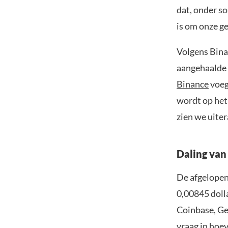
dat, onder s
is om onze g
Volgens Bina
aangehaalde 
Binance
voeg
wordt op het 
zien we uiter
Daling van
De afgelopen
0,00845 dolla
Coinbase, Ge
vraag in hoev