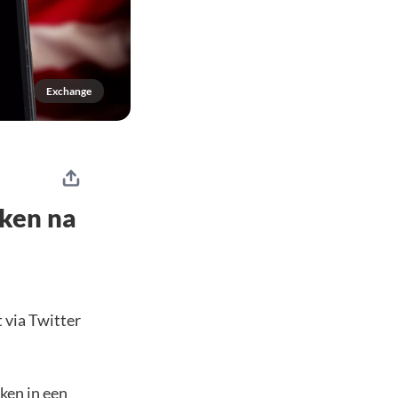
Exchange
oken na
 via Twitter
ken in een