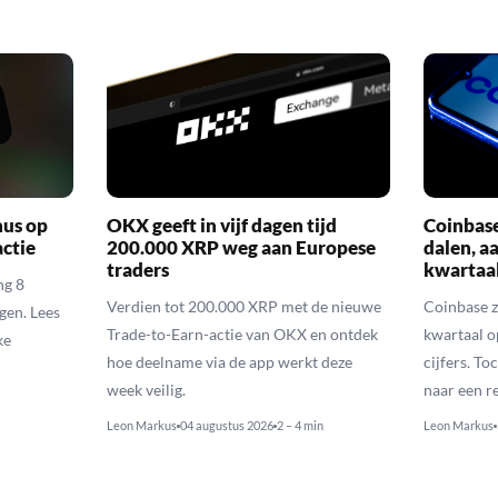
nus op
OKX geeft in vijf dagen tijd
Coinbas
actie
200.000 XRP weg aan Europese
dalen, a
traders
kwartaal
ng 8
Verdien tot 200.000 XRP met de nieuwe
Coinbase z
gen. Lees
Trade-to-Earn-actie van OKX en ontdek
kwartaal o
ke
hoe deelname via de app werkt deze
cijfers. T
week veilig.
naar een r
Leon Markus
04 augustus 2026
2 – 4 min
Leon Markus