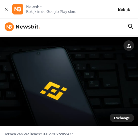
Newsbit
Bekijk
Bekijk in de Google Play store
Exchange
Jeroen van Welsenes
13-02-2025
09:41