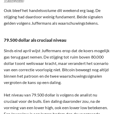
Tradingview
)
Ook bleef het handelsvolume dit weekend erg laag. De
stijging had daardoor weinig fundament. Beide signalen
gelden volgens Juffermans als waarschuwingstekens.
79.500 dollar als cruciaal niveau
Sinds eind april wijst Juffermans erop dat de koers mogelijk
gas terug gaat nemen. De stijging tot ruim boven 80.000
dollar toont weliswaar kracht, maar verandert het scenario
van een correctie voorlopig niet. Bitcoin beweegt nog altijd
binnen het patroon en de twee waarschuwingssignalen
vergroten de kans op een daling.
Het niveau van 79.500 dollar is volgens de analist nu
cruciaal voor de bulls. Een daling daaronder zou, na de
vorming van een lower high, ook een lower low betekenen.
Een lower low is een lagere bodem dan de voorgaande