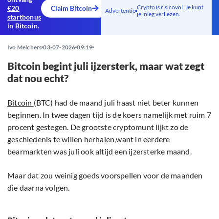
Crypto is risicovol. Je kunt
€20
Claim Bitcoin
Advertentie
je inleg verliezen.
startbonus
in Bitcoin.
Ivo Melchers
03-07-2026
09:19
Bitcoin begint juli ijzersterk, maar wat zegt
dat nou echt?
Bitcoin
(BTC) had de maand juli haast niet beter kunnen
beginnen. In twee dagen tijd is de koers namelijk met ruim 7
procent gestegen. De grootste cryptomunt lijkt zo de
geschiedenis te willen herhalen,want in eerdere
bearmarkten was juli ook altijd een ijzersterke maand.
Maar dat zou weinig goeds voorspellen voor de maanden
die daarna volgen.