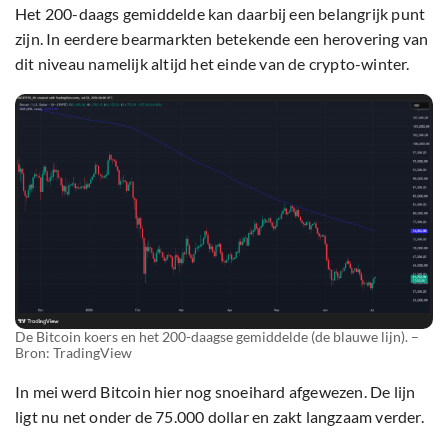
Het 200-daags gemiddelde kan daarbij een belangrijk punt
zijn. In eerdere bearmarkten betekende een herovering van
dit niveau namelijk altijd het einde van de crypto-winter.
De Bitcoin koers en het 200-daagse gemiddelde (de blauwe lijn). –
Bron: TradingView
In mei werd Bitcoin hier nog snoeihard afgewezen. De lijn
ligt nu net onder de 75.000 dollar en zakt langzaam verder.