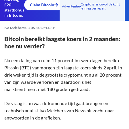
Crypto is risicovol. Je kunt
€20
Claim Bitcoin
Advertentie
je inleg verliezen.
startbonus
in Bitcoin.
Ivo Melchers
03-06-2026
14:31
Bitcoin bereikt laagste koers in 2 maanden:
hoe nu verder?
Na een daling van ruim 11 procent in twee dagen bereikte
Bitcoin
(BTC) vanmorgen zijn laagste koers sinds 2 april. In
drie weken tijd is de grootste cryptomunt nu al 20 procent
van zijn waarde verloren en daardoor is het
marktsentiment met 180 graden gedraaid.
De vraag is nu wat de komende tijd gaat brengen en
technisch analist Ivo Melchers van Newsbit zocht naar
antwoorden in de grafieken.