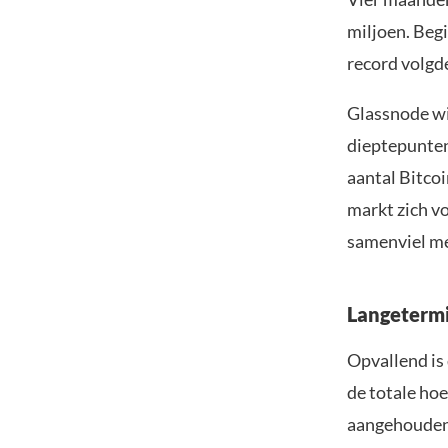
miljoen. Begi
record volgd
Glassnode wij
dieptepunten
aantal Bitco
markt zich v
samenviel me
Langetermi
Opvallend is 
de totale hoe
aangehouden 