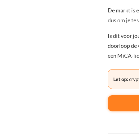
De markt is e
dus om je te 
Is dit voor j
doorloop de v
een MiCA-lic
Let op:
crypt