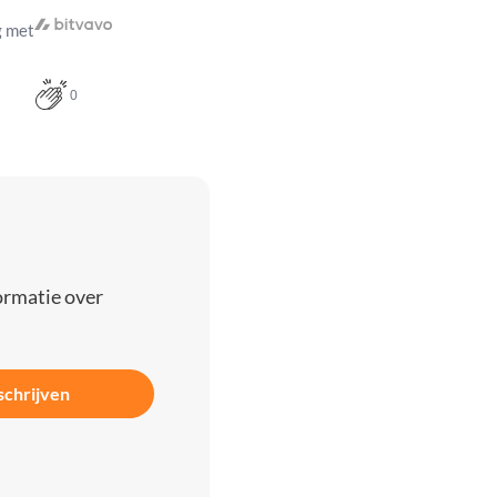
 met
0
ormatie over
schrijven