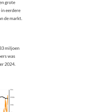
een grote
 in eerdere
an de markt.
83 miljoen
oers was
er 2024.