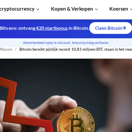
cryptocurrency
Kopen & Verkopen
Koersen
Bitvavo: ontvang
€20 startbonus
in Bitcoin.
Claim Bitcoin
Advertentie
Crypto is risicovol. Je kunt je inleg verliezen.
 Nieuws
Bitcoin bereikt pijnlijk record: 10,83 miljoen BTC staan in het roo