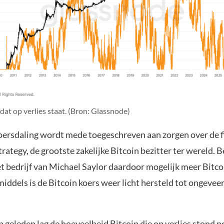
dat op verlies staat. (Bron: Glassnode)
oersdaling wordt mede toegeschreven aan zorgen over de f
trategy, de grootste zakelijke Bitcoin bezitter ter wereld. 
et bedrijf van Michael Saylor daardoor mogelijk meer Bitc
iddels is de Bitcoin koers weer licht hersteld tot ongevee
geleden lag de hoeveelheid Bitcoin die op verlies stond n