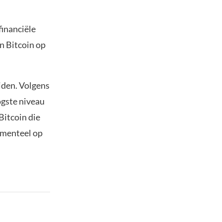
financiële
en Bitcoin op
iden. Volgens
ogste niveau
Bitcoin die
omenteel op