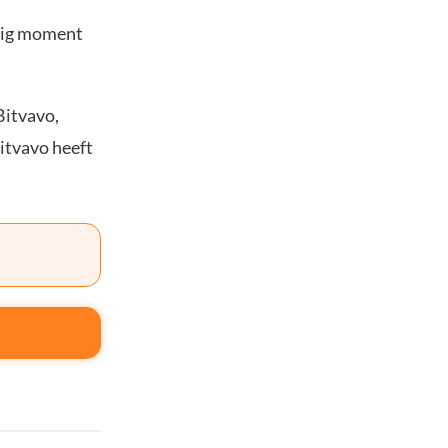
stig moment
Bitvavo,
Bitvavo heeft