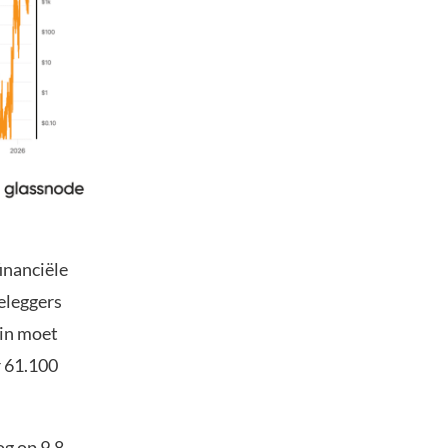
inanciële
Beleggers
oin moet
r 61.100
og op 9,8