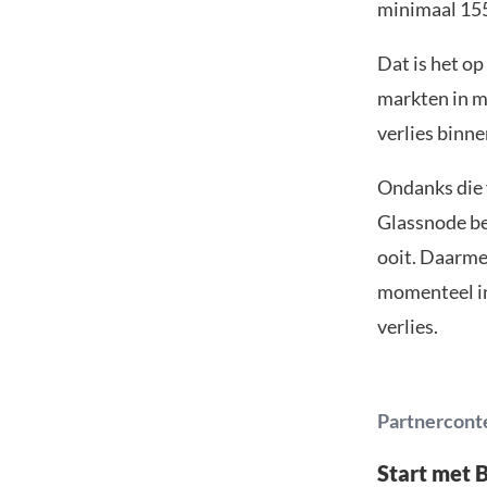
minimaal 155
Dat is het op
markten in ma
verlies binne
Ondanks die 
Glassnode be
ooit. Daarmee
momenteel in
verlies.
Partnercont
Start met 