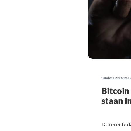
Sander Derks
25-0
Bitcoin
staan i
De recente d