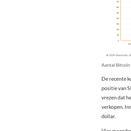
Aantal Bitcoin 
De recente k
positie van S
vrezen dat h
verkopen. Inm
dollar.
Vier maanden 