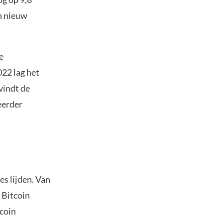
en nieuw
e
22 lag het
vindt de
eerder
es lijden. Van
 Bitcoin
tcoin