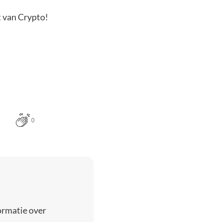
t van Crypto!
0
ormatie over