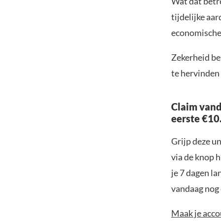
Wat dat betr
tijdelijke aa
economische 
Zekerheid be
te hervinden 
Claim vand
eerste €10
Grijp deze u
via de knop h
je 7 dagen la
vandaag nog e
Maak je accou