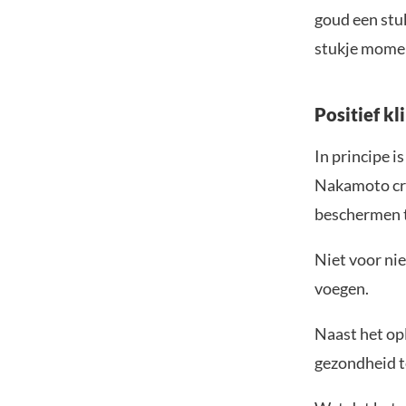
goud een stuk
stukje mome
Positief kl
In principe i
Nakamoto cre
beschermen t
Niet voor ni
voegen.
Naast het op
gezondheid te