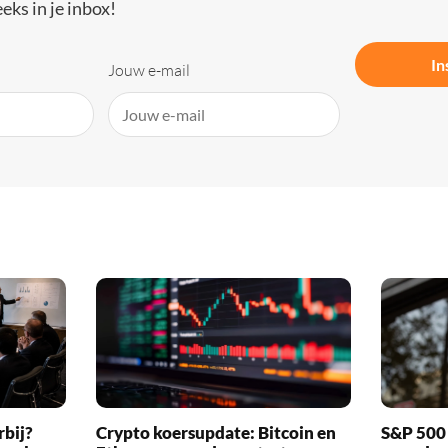
eks in je inbox!
In
Jouw e-mail
rbij?
Crypto koersupdate: Bitcoin en
S&P 500 