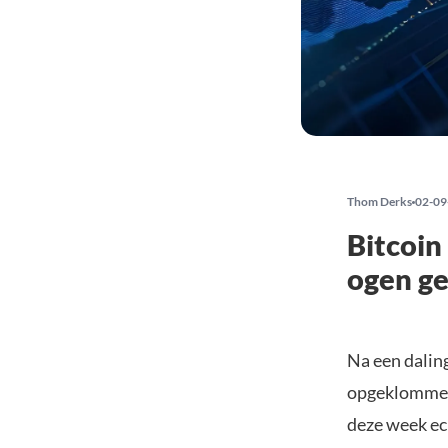
Thom Derks
02-09
Bitcoin
ogen ge
Na een dalin
opgeklommen 
deze week ec