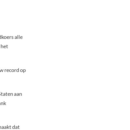
koers alle
 het
uw record op
Staten aan
ank
 maakt dat