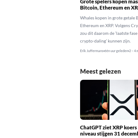
Grote spelers kopen mas
Bitcoin, Ethereum en X
Whales kopen in grote getale B
Ethereum en XRP. Volgens Cr
zou dit daarom de ‘laatste fase
crypto-daling’ kunnen zijn.
Erik Juffermans
één uur geleden
2 – 4 
Meest gelezen
ChatGPT ziet XRP koers 
niveau stijgen 31 decem