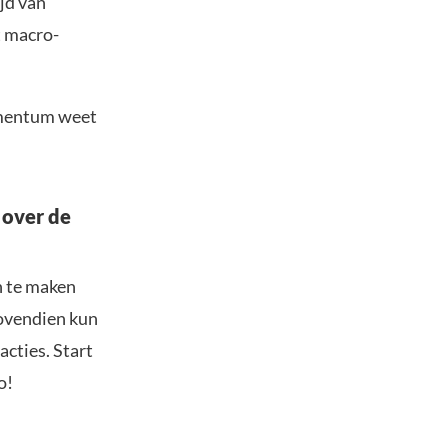
ijd van
t macro-
momentum weet
 over de
n te maken
Bovendien kun
acties. Start
o!