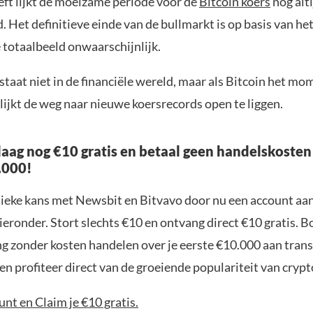
eft lijkt de moeizame periode voor de
Bitcoin koers
nog alt
rd. Het definitieve einde van de bullmarkt is op basis van he
totaalbeeld onwaarschijnlijk.
staat niet in de financiële wereld, maar als Bitcoin het 
lijkt de weg naar nieuwe koersrecords open te liggen.
aag nog €10 gratis en betaal geen handelskosten
.000!
nieke kans met Newsbit en Bitvavo door nu een account aa
ieronder. Stort slechts €10 en ontvang direct €10 gratis. 
ng zonder kosten handelen over je eerste €10.000 aan trans
n profiteer direct van de groeiende populariteit van crypt
nt en Claim je €10 gratis.