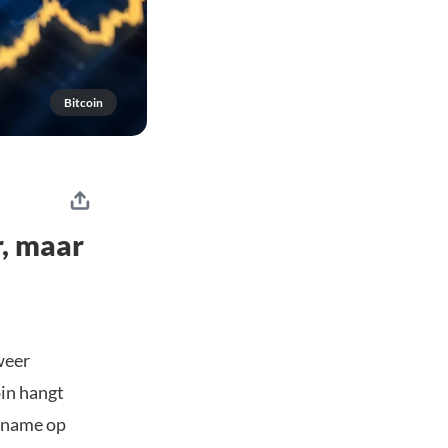
Bitcoin
r, maar
weer
oin hangt
t name op