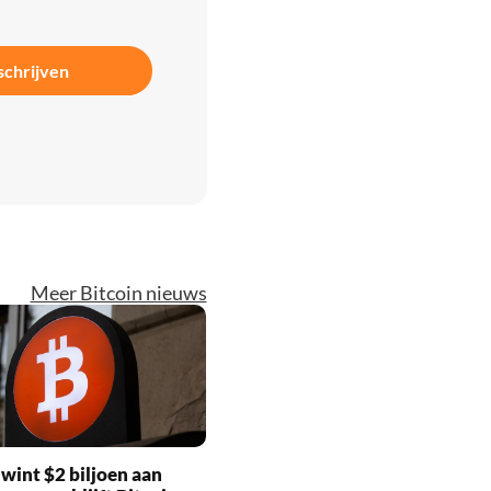
schrijven
Meer Bitcoin nieuws
wint $2 biljoen aan