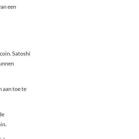
van een
tcoin. Satoshi
kunnen
 aan toe te
de
in.