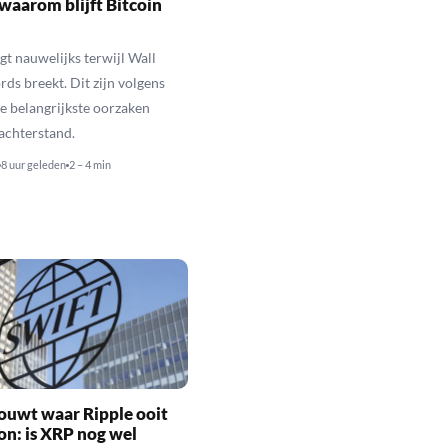
waarom blijft Bitcoin
jgt nauwelijks terwijl Wall
rds breekt. Dit zijn volgens
de belangrijkste oorzaken
 achterstand.
8 uur geleden
2 – 4 min
ouwt waar Ripple ooit
n: is XRP nog wel