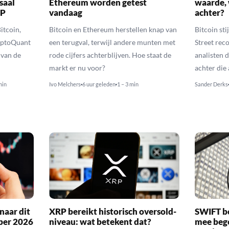
saal
Ethereum worden getest
waarde, 
RP
vandaag
achter?
itcoin,
Bitcoin en Ethereum herstellen knap van
Bitcoin sti
yptoQuant
een terugval, terwijl andere munten met
Street reco
 van de
rode cijfers achterblijven. Hoe staat de
analisten 
markt er nu voor?
achter die
min
Ivo Melchers
6 uur geleden
1 – 3 min
Sander Derks
naar dit
XRP bereikt historisch oversold-
SWIFT b
ber 2026
niveau: wat betekent dat?
mee bego