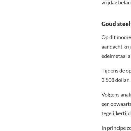
vrijdag belan
Goud steel
Op dit momen
aandacht krij
edelmetaal al
Tijdens de o
3.508 dollar.
Volgens anali
een opwaarts
tegelijkertij
In principe z