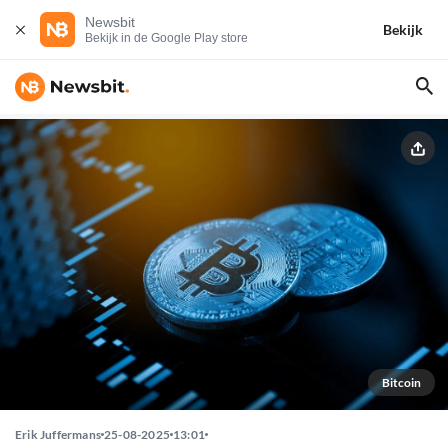
Newsbit
Bekijk
Bekijk in de Google Play store
Bitcoin
Erik Juffermans
25-08-2025
13:01