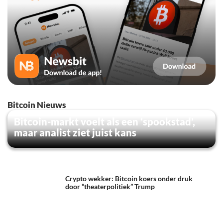
Bitcoin Nieuws
Bitcoin-markt voelt als een ‘spookstad’,
maar analist ziet juist kans
Crypto wekker: Bitcoin koers onder druk
door “theaterpolitiek” Trump