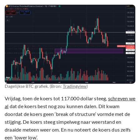
Dagelijkse BTC grafiek. (Bron:
Tradingview
)
Vrijdag, toen de koers tot 117.000 dollar steeg,
schreven we
al
dat de koers best nog zou kunnen dalen. Dit kwam
doordat de koers geen ‘break of structure’ vormde met de
stijging. De koers steeg simpelweg naar weerstand en
draaide meteen weer om. En nu noteert de koers dus zelfs
een ‘lower low’.