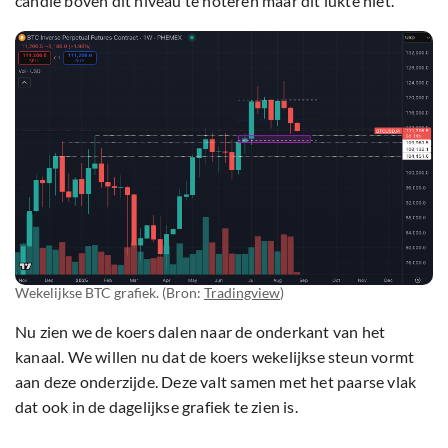
candle boven dit niveau te noteren maar dit lukte niet.
Wekelijkse BTC grafiek. (Bron:
Tradingview
)
Nu zien we de koers dalen naar de onderkant van het
kanaal. We willen nu dat de koers wekelijkse steun vormt
aan deze onderzijde. Deze valt samen met het paarse vlak
dat ook in de dagelijkse grafiek te zien is.