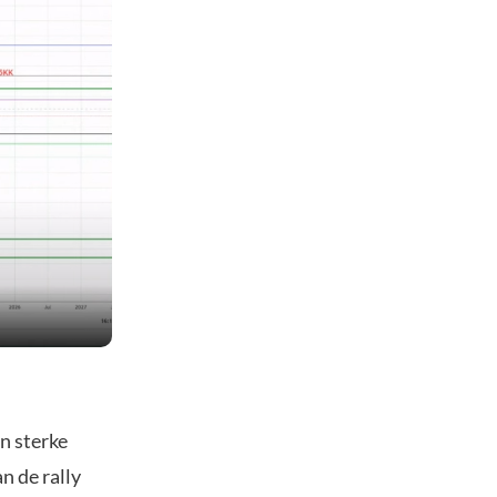
n sterke
n de rally