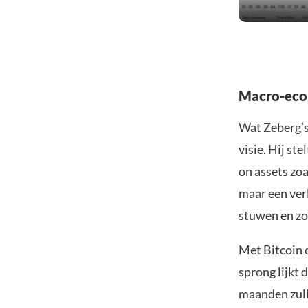
Macro-eco
Wat Zeberg’s
visie. Hij st
on assets zo
maar een verl
stuwen en zo 
Met Bitcoin 
sprong lijkt
maanden zulle