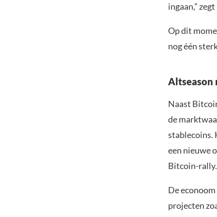
ingaan,” zegt
Op dit momen
nog één sterk
Altseason 
Naast Bitcoi
de marktwaar
stablecoins. 
een nieuwe 
Bitcoin-rally.
De econoom ve
projecten zo