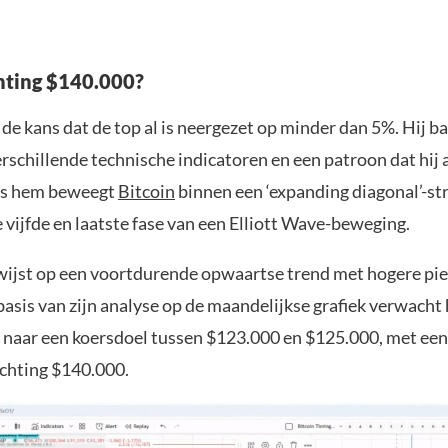
chting $140.000?
de kans dat de top al is neergezet op minder dan 5%. Hij ba
rschillende technische indicatoren en een patroon dat hij a
ens hem beweegt
Bitcoin
binnen een ‘expanding diagonal’-str
e vijfde en laatste fase van een Elliott Wave-beweging.
wijst op een voortdurende opwaartse trend met hogere pi
sis van zijn analyse op de maandelijkse grafiek verwacht h
gt naar een koersdoel tussen $123.000 en $125.000, met een
ichting $140.000.