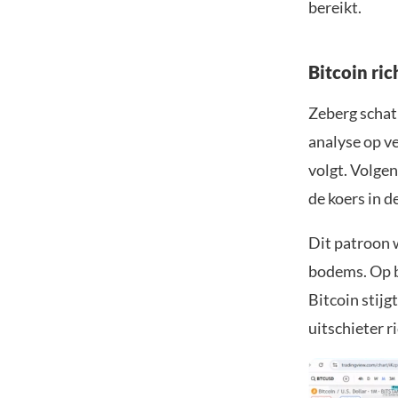
bereikt.
Bitcoin ri
Zeberg schat 
analyse op ve
volgt. Volg
de koers in d
Dit patroon 
bodems. Op ba
Bitcoin stij
uitschieter r