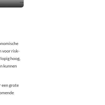
conomische
n voor risk-
rlopig hoog,
 in kunnen
r een grote
 komende