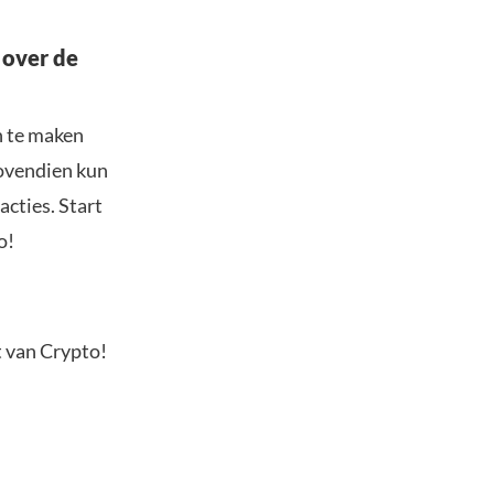
 over de
n te maken
Bovendien kun
acties. Start
o!
t van Crypto!