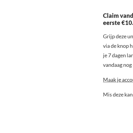
Claim vand
eerste €10
Grijp deze u
via de knop h
je 7 dagen la
vandaag nog e
Maak je accou
Mis deze kans