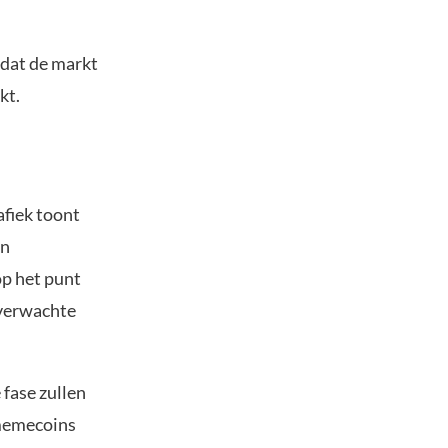
 dat de markt
kt.
afiek toont
n
op het punt
verwachte
 fase zullen
 memecoins