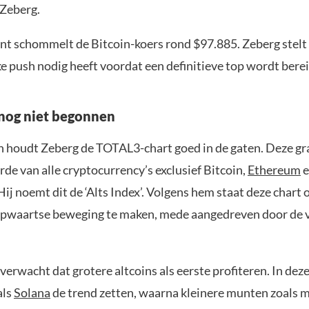
 Zeberg.
t schommelt de Bitcoin-koers rond $97.885. Zeberg stelt
e push nodig heeft voordat een definitieve top wordt berei
nog niet begonnen
n houdt Zeberg de TOTAL3-chart goed in de gaten. Deze gr
de van alle cryptocurrency’s exclusief Bitcoin,
Ethereum
e
Hij noemt dit de ‘Alts Index’. Volgens hem staat deze chart 
opwaartse beweging te maken, mede aangedreven door de 
rwacht dat grotere altcoins als eerste profiteren. In deze
als
Solana
de trend zetten, waarna kleinere munten zoals