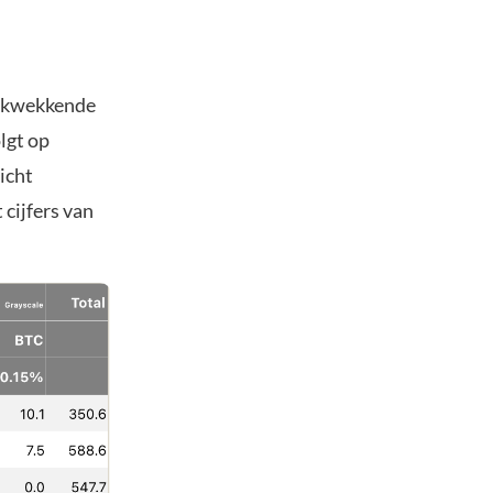
drukwekkende
lgt op
icht
 cijfers van