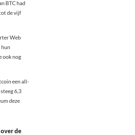
aan BTC had
t de vijf
arter Web
n hun
e ook nog
coin een all-
 steeg 6,3
eum deze
 over de