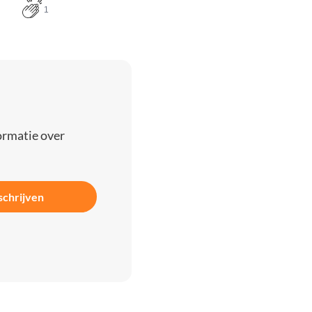
1
ormatie over
schrijven