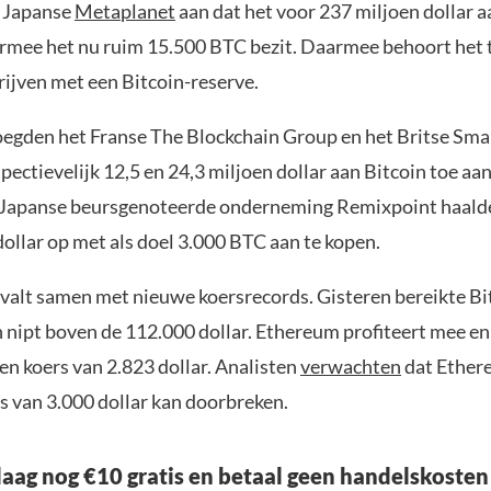
t Japanse
Metaplanet
aan dat het voor 237 miljoen dollar 
rmee het nu ruim 15.500 BTC bezit. Daarmee behoort het to
rijven met een Bitcoin-reserve.
egden het Franse The Blockchain Group en het Britse Sm
ectievelijk 12,5 en 24,3 miljoen dollar aan Bitcoin toe aa
 Japanse beursgenoteerde onderneming Remixpoint haald
ollar op met als doel 3.000 BTC aan te kopen.
 valt samen met nieuwe koersrecords. Gisteren bereikte Bit
 nipt boven de 112.000 dollar. Ethereum profiteert mee en
en koers van 2.823 dollar. Analisten
verwachten
dat Ether
s van 3.000 dollar kan doorbreken.
aag nog €10 gratis en betaal geen handelskosten