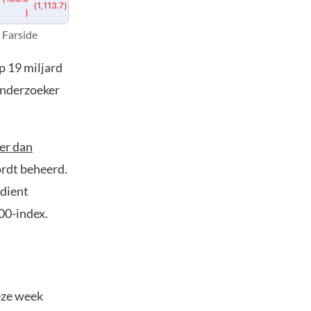
 Farside
p 19 miljard
tonderzoeker
er dan
ordt beheerd.
rdient
00-index.
Deze week