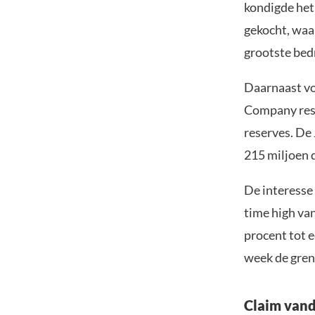
kondigde he
gekocht, waa
grootste bed
Daarnaast vo
Company resp
reserves. De
215 miljoen d
De interesse
time high van
procent tot e
week de gren
Claim vand