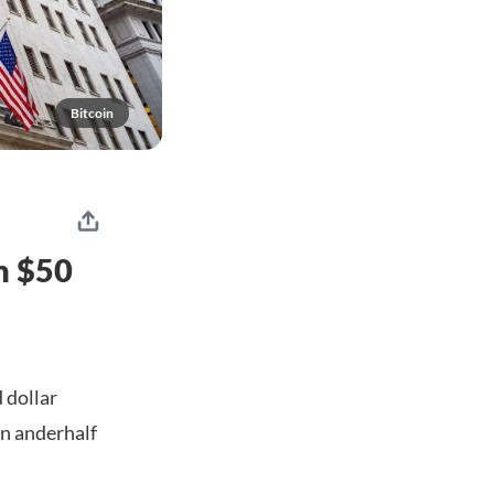
Bitcoin
n $50
 dollar
een anderhalf