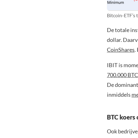
Bitcoin-ETF’s 
De totale ins
dollar. Daarv
CoinShares
.
IBIT is mome
700.000 BTC
De dominantie
inmiddels
me
BTC koers 
Ook bedrijven