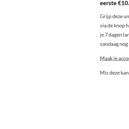
eerste €10
Grijp deze u
via de knop h
je 7 dagen la
vandaag nog e
Maak je accou
Mis deze kans