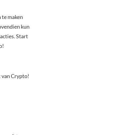
n te maken
Bovendien kun
acties. Start
o!
t van Crypto!