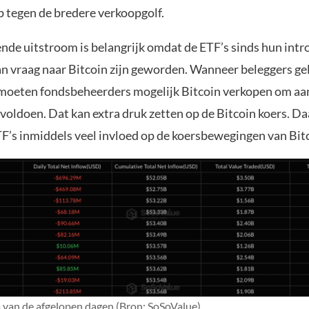
p tegen de bredere verkoopgolf.
de uitstroom is belangrijk omdat de ETF’s sinds hun intr
an vraag naar Bitcoin zijn geworden. Wanneer beleggers gel
 moeten fondsbeheerders mogelijk Bitcoin verkopen om aa
 voldoen. Dat kan extra druk zetten op de Bitcoin koers. D
F’s inmiddels veel invloed op de koersbewegingen van Bit
 van de afgelopen dagen (Bron: SoSoValue)