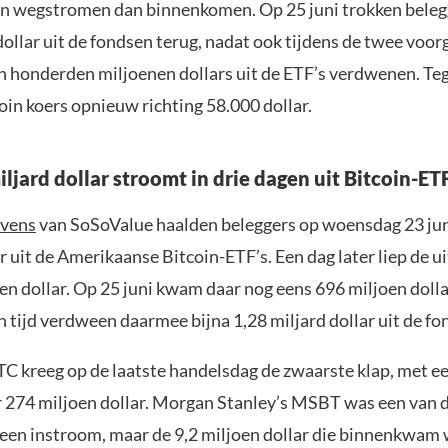
en wegstromen dan binnenkomen. Op 25 juni trokken beleg
dollar uit de fondsen terug, nadat ook tijdens de twee voo
 honderden miljoenen dollars uit de ETF’s verdwenen. Tege
oin koers opnieuw richting 58.000 dollar.
iljard dollar stroomt in drie dagen uit Bitcoin-ET
vens
van SoSoValue haalden beleggers op woensdag 23 jun
r uit de Amerikaanse Bitcoin-ETF’s. Een dag later liep de 
en dollar. Op 25 juni kwam daar nog eens 696 miljoen dollar 
 tijd verdween daarmee bijna 1,28 miljard dollar uit de fo
BTC kreeg op de laatste handelsdag de zwaarste klap, met e
 274 miljoen dollar. Morgan Stanley’s MSBT was een van 
een instroom, maar de 9,2 miljoen dollar die binnenkwam