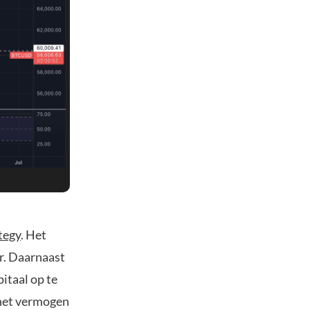
tegy
. Het
r. Daarnaast
itaal op te
 het vermogen