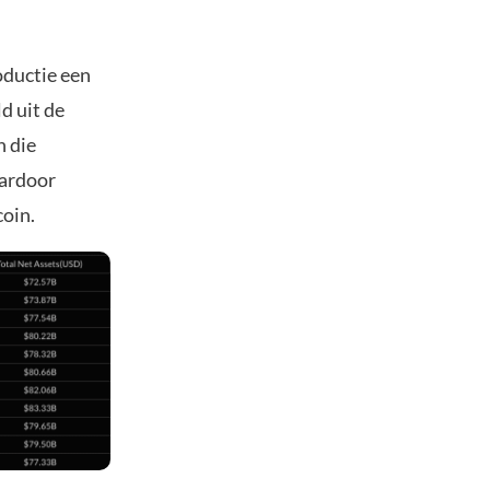
oductie een
d uit de
n die
aardoor
coin.