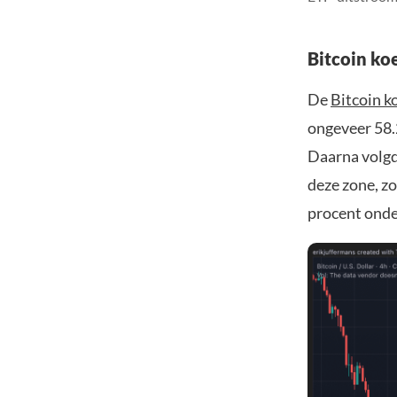
Bitcoin koe
De
Bitcoin k
ongeveer 58.
Daarna volgde
deze zone, zo
procent onde