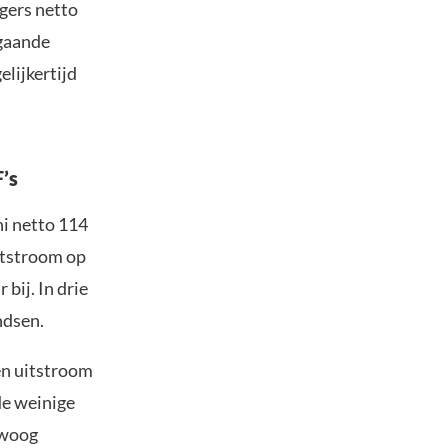
gers netto
rgaande
lijkertijd
F’s
i netto 114
uitstroom op
bij. In drie
ndsen.
en uitstroom
de weinige
 woog