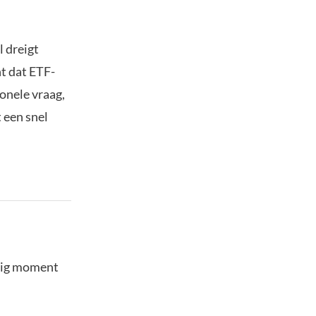
 dreigt
t dat ETF-
onele vraag,
 een snel
stig moment