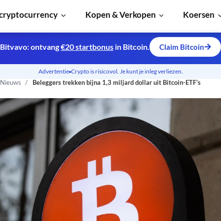
cryptocurrency
Kopen & Verkopen
Koersen
Bitvavo: ontvang
€20 startbonus
in Bitcoin.
Claim Bitcoin
Advertentie
Crypto is risicovol. Je kunt je inleg verliezen.
 Nieuws
Beleggers trekken bijna 1,3 miljard dollar uit Bitcoin-ETF’s