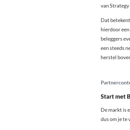
van Strategy
Dat betekent
hierdoor een
beleggers ev
een steeds n
herstel boven
Partnercont
Start met 
De markt is e
dus om je te 