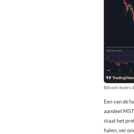
Bitcoin koers 
Een van de fa
aandeel MS
staat het pre
halen, ver o