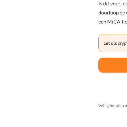
Is dit voor j
doorloop de v
een MiCA-lic
Let op:
crypt
Veilig betalen 