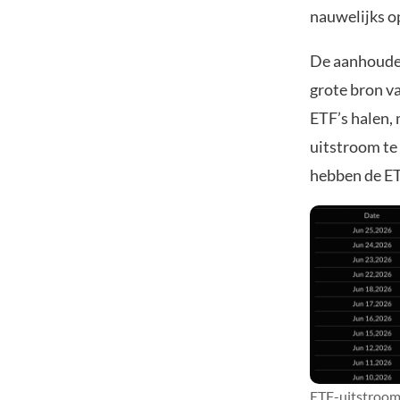
nauwelijks o
De aanhouden
grote bron v
ETF’s halen,
uitstroom te
hebben de ET
ETF-uitstroom