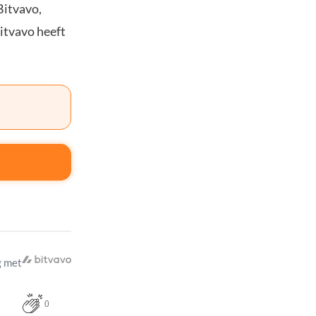
Bitvavo,
Bitvavo heeft
 met
0