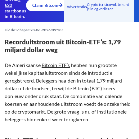
Crypto is risicovol. Je kunt
€20
Claim Bitcoin
Advertentie
je inleg verliezen.
startbonus
in Bitcoin.
Hidde Scheper
28-06-2026
09:58
Recorduitstroom uit Bitcoin-ETF’s: 1,79
miljard dollar weg
De Amerikaanse
Bitcoin ETF’s
hebben hun grootste
wekelijkse kapitaaluitstroom sinds de introductie
geregistreerd. Beleggers haalden in totaal 1,79 miljard
dollar uit de fondsen, terwijl de Bitcoin (BTC) koers
opnieuw onder druk staat. De combinatie van dalende
koersen en aanhoudende uitstroom voedt de onzekerheid
op de cryptomarkt. De grote vraag is nu of institutionele
beleggers binnenkort weer terugkeren.