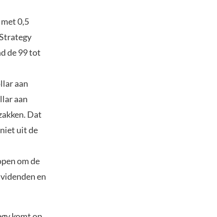
 met 0,5
 Strategy
nd de 99 tot
llar aan
llar aan
zakken. Dat
niet uit de
open om de
dividenden en
tegy komt op