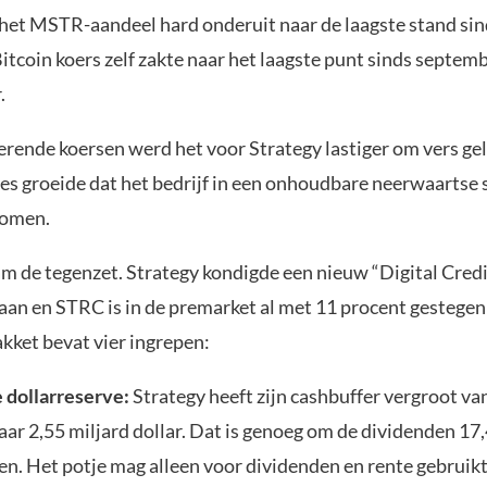
g het MSTR-aandeel hard onderuit naar de laagste stand sin
itcoin koers zelf zakte naar het laagste punt sinds septem
.
erende koersen werd het voor Strategy lastiger om vers gel
es groeide dat het bedrijf in een onhoudbare neerwaartse 
komen.
 de tegenzet. Strategy kondigde een nieuw “Digital Credi
an en STRC is in de premarket al met 11 procent gestegen
akket bevat vier ingrepen:
 dollarreserve:
Strategy heeft zijn cashbuffer vergroot van
naar 2,55 miljard dollar. Dat is genoeg om de dividenden 1
len. Het potje mag alleen voor dividenden en rente gebruik