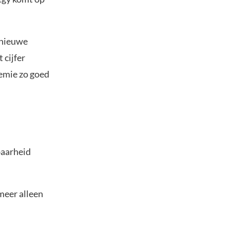
 nieuwe
 cijfer
remie zo goed
baarheid
 meer alleen