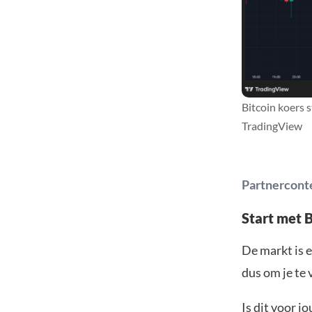
Bitcoin koers 
TradingView
Partnercont
Start met 
De markt is e
dus om je te 
Is dit voor j