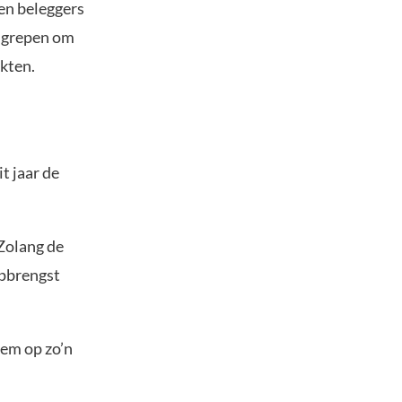
en beleggers
ingrepen om
rkten.
t jaar de
 Zolang de
opbrengst
dem op zo’n