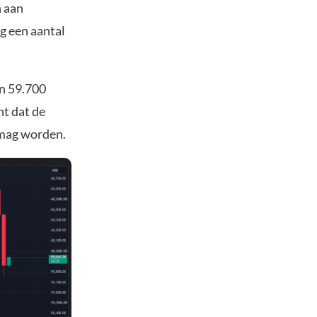
n aan
og een aantal
n 59.700
ht dat de
t mag worden.