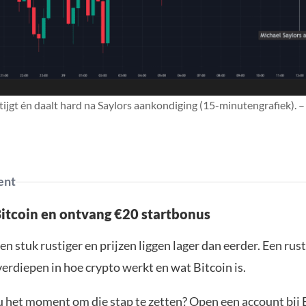
stijgt én daalt hard na Saylors aankondiging (15-minutengrafiek). –
ent
Bitcoin en ontvang €20 startbonus
en stuk rustiger en prijzen liggen lager dan eerder. Een ru
verdiepen in hoe crypto werkt en wat Bitcoin is.
ou het moment om die stap te zetten? Open een account bij 