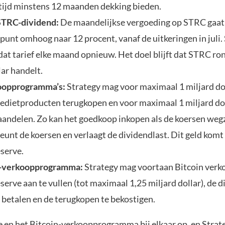
tijd minstens 12 maanden dekking bieden.
STRC-dividend:
De maandelijkse vergoeding op STRC gaat
punt omhoog naar 12 procent, vanaf de uitkeringen in juli.
dat tarief elke maand opnieuw. Het doel blijft dat STRC ro
lar handelt.
oopprogramma’s:
Strategy mag voor maximaal 1 miljard do
redietproducten terugkopen en voor maximaal 1 miljard do
ndelen. Zo kan het goedkoop inkopen als de koersen weg
unt de koersen en verlaagt de dividendlast. Dit geld komt 
eserve.
n-verkoopprogramma:
Strategy mag voortaan Bitcoin verk
serve aan te vullen (tot maximaal 1,25 miljard dollar), de 
e betalen en de terugkopen te bekostigen.
ve en het Bitcoin-verkoopprogramma bij elkaar op, en Stra