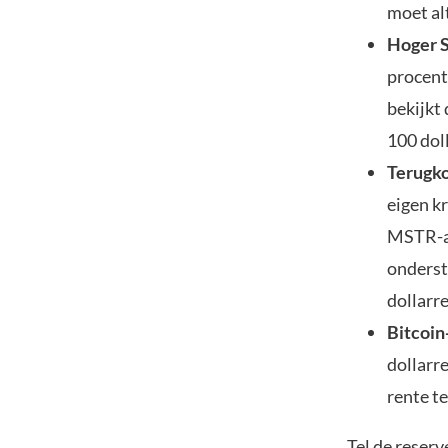
moet al
Hoger 
procent
bekijkt 
100 dol
Terugk
eigen k
MSTR-aa
onderste
dollarr
Bitcoi
dollarre
rente t
Tel de reser