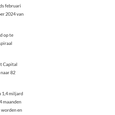
ds februari
ber 2024 van
d op te
spiraal
t Capital
 naar 82
 1,4 miljard
7,4 maanden
t worden en