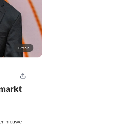
Bitcoin
 markt
een nieuwe