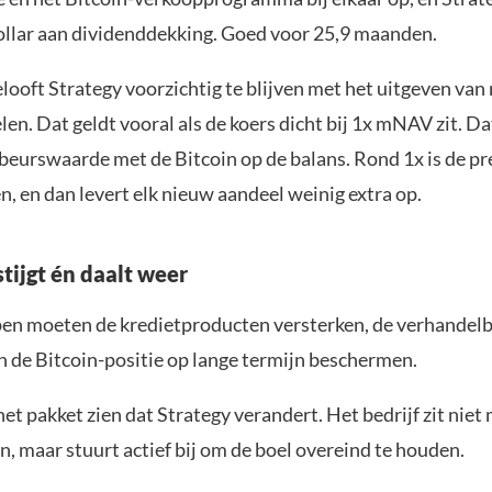
dollar aan dividenddekking. Goed voor 25,9 maanden.
looft Strategy voorzichtig te blijven met het uitgeven van
. Dat geldt vooral als de koers dicht bij 1x mNAV zit. Dat
e beurswaarde met de Bitcoin op de balans. Rond 1x is de p
, en dan levert elk nieuw aandeel weinig extra op.
tijgt én daalt weer
pen moeten de kredietproducten versterken, de verhandel
n de Bitcoin-positie op lange termijn beschermen.
 het pakket zien dat Strategy verandert. Het bedrijf zit niet
in, maar stuurt actief bij om de boel overeind te houden.