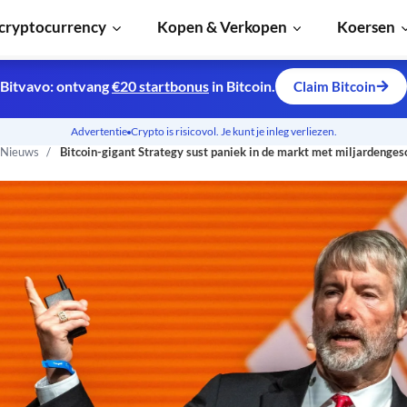
cryptocurrency
Kopen & Verkopen
Koersen
Bitvavo: ontvang
€20 startbonus
in Bitcoin.
Claim Bitcoin
Advertentie
Crypto is risicovol. Je kunt je inleg verliezen.
 Nieuws
Bitcoin-gigant Strategy sust paniek in de markt met miljardenges