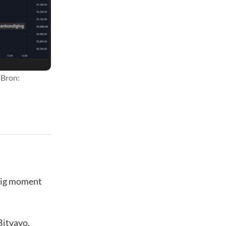
 Bron:
stig moment
Bitvavo,