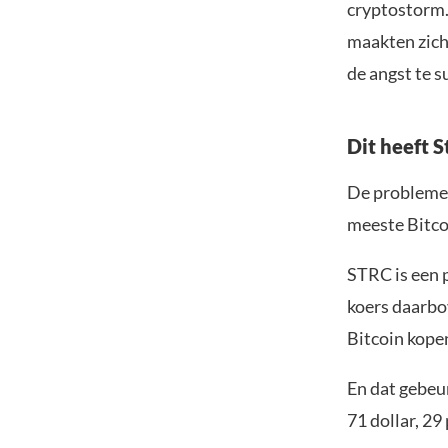
cryptostorm.
maakten zich
de angst te s
Dit heeft 
De problemen
meeste Bitco
STRC is een p
koers daarbo
Bitcoin kopen
En dat gebeu
71 dollar, 29