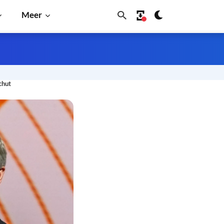
Meer
chut