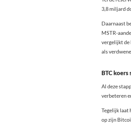
3,8 miljard 
Daarnaast be
MSTR-aandelen
vergelijkt d
als verdwenen
BTC koers s
Al deze stap
verbeteren e
Tegelijk laat
op zijn Bitco