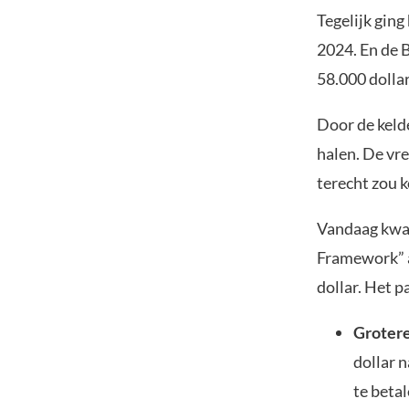
Tegelijk gin
2024. En de B
58.000 dollar
Door de keld
halen. De vre
terecht zou 
Vandaag kwam
Framework” a
dollar. Het p
Grotere
dollar 
te beta