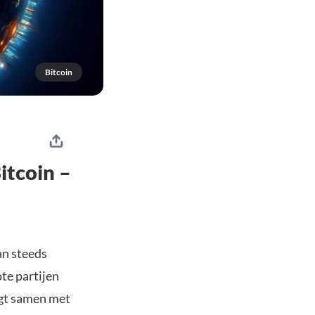
Bitcoin
itcoin –
an steeds
te partijen
ngt samen met