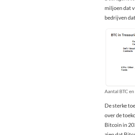
miljoen dat v
bedrijven da
Aantal BTC en 
De sterke toe
over de toek
Bitcoin in 20
zien dat Bit