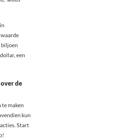
in
ktwaarde
 biljoen
dollar, een
 over de
n te maken
Bovendien kun
acties. Start
o!