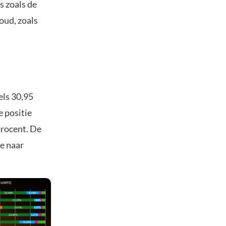
s zoals de
goud, zoals
els 30,95
e positie
procent. De
re naar