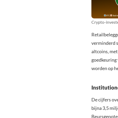
Crypto-investe
Retailbelegg
verminderd s
altcoins, me
goedkeuring 
worden op he
Institution
De cijfers o
bijna 3,5 mil
Beursgenotee