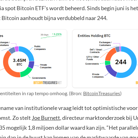
ia spot Bitcoin ETF’s wordt beheerd. Sinds begin juni is he
t Bitcoin aanhoudt bijna verdubbeld naar 244.
entiteiten in rap tempo omhoog. (Bron:
BitcoinTreasuries
)
name van institutionele vraag leidt tot optimistische voo
omst. Zo stelt
Joe Burnett
, directeur marktonderzoek bij U
35 mogelijk 1,8 miljoen dollar waard kan zijn. “Het paralle
coin dan in de buurt kan komen van de marktwaarde van gou