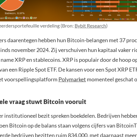
erdersportefeuille verdeling (Bron:
Bybit Research
)
ers daarentegen hebben hun Bitcoin-belangen met 37 pro
inds november 2024. Zij verschuiven hun kapitaal vaker ri
t name XRP en stablecoins. XRP is populair door de hoop o
van een Ripple Spot ETF. De kansen voor een Spot XRP ET
t voorspellingsplatform
Polymarket
momenteel geschat o
ele vraag stuwt Bitcoin vooruit
ver institutioneel bezit spreken boekdelen. Bedrijven hebb
joen Bitcoin op de balans staan volgens cijfers van BitcoinT
rde bedrijven bezitten ruim 834.000, met daarnaast meer