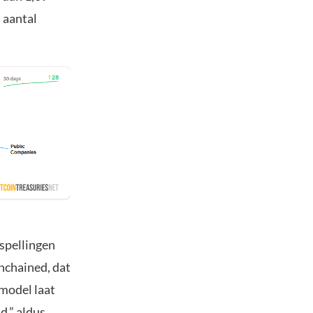
t aantal
rspellingen
nchained, dat
lmodel laat
d,” aldus