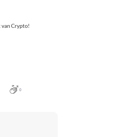
t van Crypto!
0