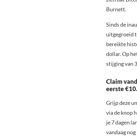
Burnett.
Sinds de inau
uitgegroeid 
bereikte hist
dollar. Op he
stijging van 
Claim vand
eerste €10
Grijp deze u
via de knop h
je 7 dagen la
vandaag nog e