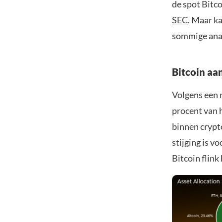
de spot Bitc
SEC
. Maar ka
sommige ana
Bitcoin aan
Volgens een
procent van 
binnen crypto
stijging is v
Bitcoin flink