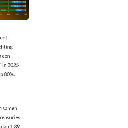
cent
chting
p een
F in 2025
p 80%.
en samen
reasuries.
 dan 1,39