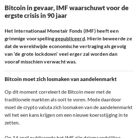
Bitcoin in gevaar, IMF waarschuwt voor de
ergste crisis in 90 jaar
Het Internationaal Monetair Fonds (IMF) heeft een
grimmige voorspelling
gepubliceerd
. Hierin beweerde ze
dat de wereldwijde economische vertraging als gevolg
van ‘de grote lockdown’ veel erger zal worden dan
vooraf misschien verwacht was.
Bitcoin moet zich losmaken van aandelenmarkt
Op dit moment correleert de Bitcoin meer met de
traditionele markten als ooit te voren. Mede daardoor
moet de crypto valuta zich losmaken van de aandelenmarkt
wil het een kans krijgen om een nieuwe koersstijging in te
zetten.
Op 14 april publiceerde het IMF zijn driemaandelijkse