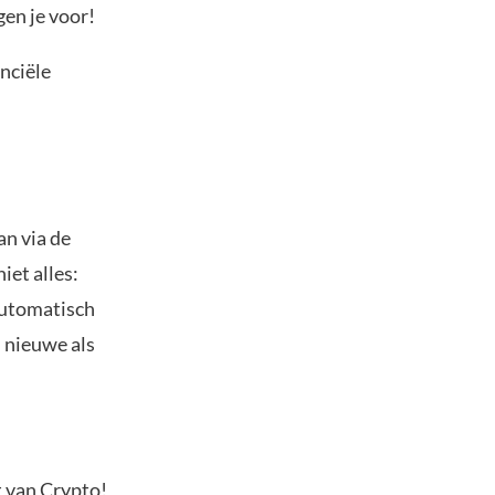
gen je voor!
anciële
an via de
iet alles:
automatisch
l nieuwe als
t van Crypto!