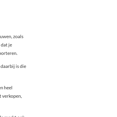
ouwen, zoals
dat je
porteren.
aarbij is die
en heel
t verkopen,