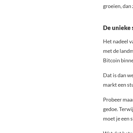
groeien, dan 
De unieke 
Het nadeel va
met de landm
Bitcoin binn
Dat is dan we
markt een st
Probeer maar 
gedoe. Terwij
moet je een 