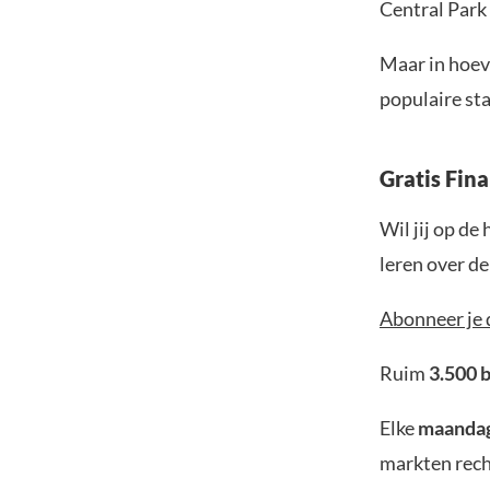
Central Park 
Maar in hoeve
populaire st
Gratis Fin
Wil jij op de
leren over d
Abonneer je 
Ruim
3.500 
Elke
maanda
markten rech