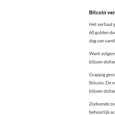
Bitcoin ve
Het verhaal 
60 gulden do
dag van vand
Want volgens
biljoen dolla
Grappig geno
Bitcoin. De 
biljoen dollar
Zodoende zou
behoorlijk ac