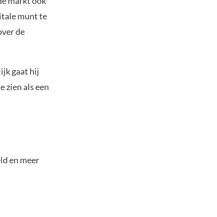
 de markt ook
itale munt te
over de
ijk gaat hij
e zien als een
eld en meer