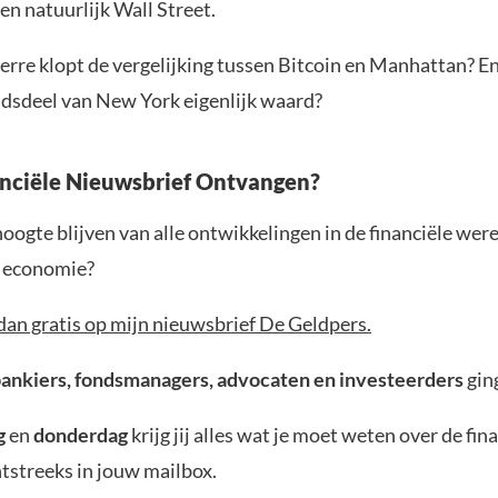
en natuurlijk Wall Street.
rre klopt de vergelijking tussen Bitcoin en Manhattan? En 
adsdeel van New York eigenlijk waard?
anciële Nieuwsbrief Ontvangen?
 hoogte blijven van alle ontwikkelingen in de financiële wer
e economie?
dan gratis op mijn nieuwsbrief De Geldpers.
bankiers, fondsmanagers, advocaten en investeerders
gin
g
en
donderdag
krijg jij alles wat je moet weten over de fin
tstreeks in jouw mailbox.