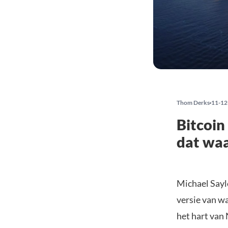
Thom Derks
11-12
Bitcoin
dat wa
Michael Sayl
versie van w
het hart van