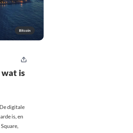
Bitcoin
 wat is
De digitale
rde is, en
 Square,