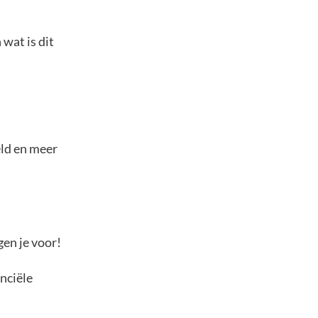
wat is dit
eld en meer
gen je voor!
anciële