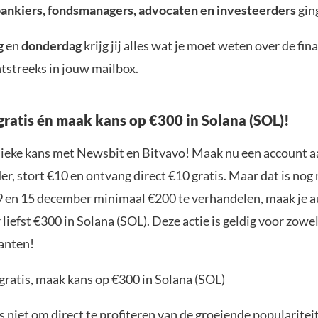
bankiers, fondsmanagers, advocaten en investeerders
gin
g
en
donderdag
krijg jij alles wat je moet weten over de fin
tstreeks in jouw mailbox.
gratis én maak kans op €300 in Solana (SOL)!
nieke kans met Newsbit en Bitvavo! Maak nu een account a
r, stort €10 en ontvang direct €10 gratis. Maar dat is nog n
9 en 15 december minimaal €200 te verhandelen, maak je 
liefst €300 in Solana (SOL). Deze actie is geldig voor zowe
anten!
gratis, maak kans op €300 in Solana (SOL)
 niet om direct te profiteren van de groeiende popularitei