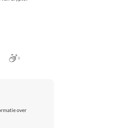
0
ormatie over