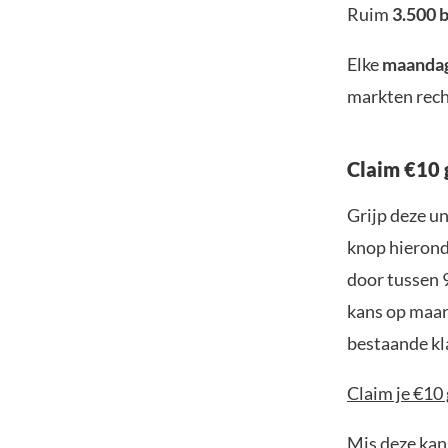
Ruim
3.500 
Elke
maanda
markten rech
Claim €10 
Grijp deze u
knop hieronde
door tussen 
kans op maar 
bestaande kl
Claim je €10 
Mis deze kans