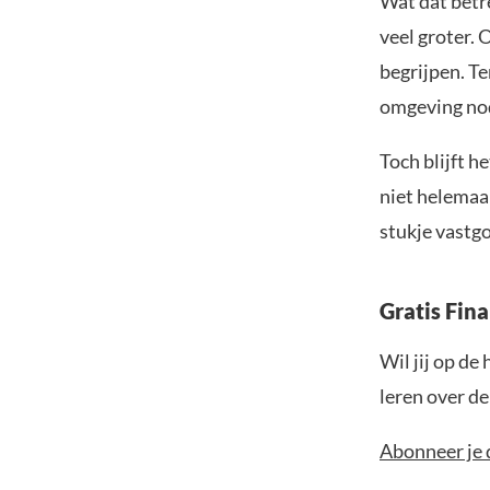
Wat dat betre
veel groter.
begrijpen. Te
omgeving nod
Toch blijft h
niet helemaal
stukje vastgo
Gratis Fin
Wil jij op de
leren over d
Abonneer je 