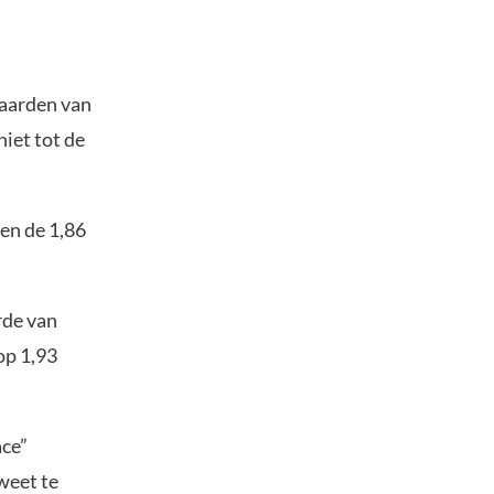
waarden van
iet tot de
en de 1,86
rde van
op 1,93
ace”
weet te