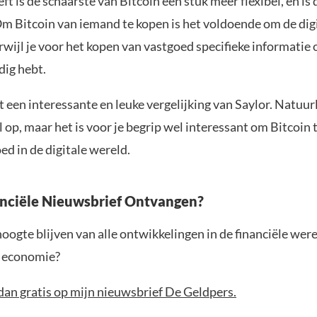
ft is de schaarste van Bitcoin een stuk meer flexibel, en is
 Om Bitcoin van iemand te kopen is het voldoende om de dig
rwijl je voor het kopen van vastgoed specifieke informatie 
ig hebt.
et een interessante en leuke vergelijking van Saylor. Natuurl
 op, maar het is voor je begrip wel interessant om Bitcoin t
ed in de digitale wereld.
anciële Nieuwsbrief Ontvangen?
 hoogte blijven van alle ontwikkelingen in de financiële wer
e economie?
dan gratis op mijn nieuwsbrief De Geldpers.