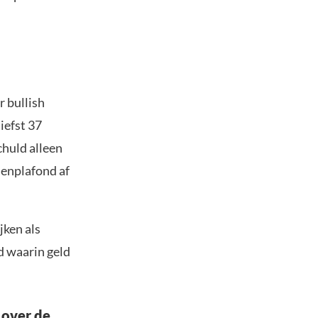
r bullish
iefst 37
chuld alleen
denplafond af
jken als
d waarin geld
 over de