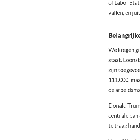
of Labor Sta
vallen, en ju
Belangrijk
We kregen gi
staat. Loons
zijn toegevoe
111.000, maar
de arbeidsmar
Donald Tru
centrale bank
te traag hand