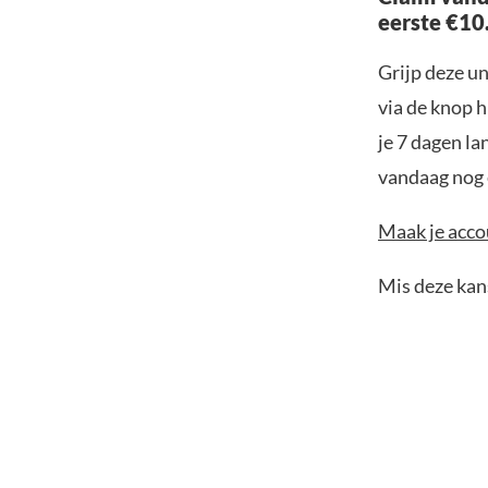
eerste €10
Grijp deze u
via de knop h
je 7 dagen la
vandaag nog e
Maak je accou
Mis deze kans