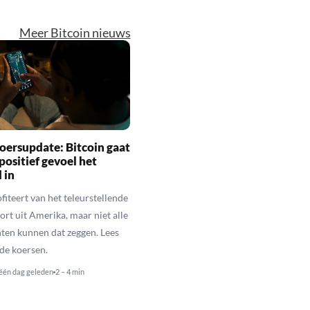
Meer Bitcoin nieuws
oersupdate: Bitcoin gaat
positief gevoel het
 in
fiteert van het teleurstellende
rt uit Amerika, maar niet alle
en kunnen dat zeggen. Lees
de koersen.
één dag geleden
2 – 4 min