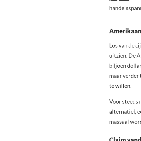
handelsspan
Amerikaans
Los van de ci
uitzien. De 
biljoen dolla
maar verder t
te willen.
Voor steeds m
alternatief, 
massaal word
Claim vand