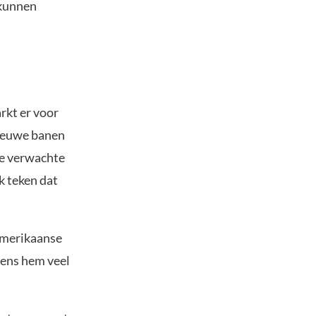
 kunnen
rkt er voor
nieuwe banen
 de verwachte
k teken dat
 Amerikaanse
gens hem veel