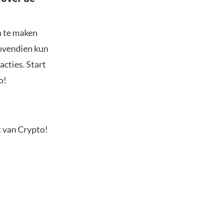
n te maken
Bovendien kun
acties. Start
o!
t van Crypto!