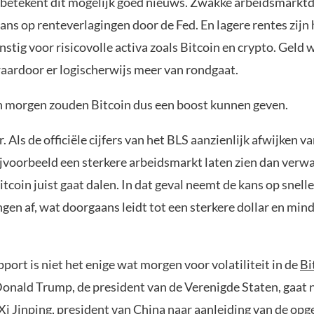
 betekent dit mogelijk goed nieuws. Zwakke arbeidsmarkt
ans op renteverlagingen door de Fed. En lagere rentes zijn 
nstig voor risicovolle activa zoals Bitcoin en crypto. Geld 
aardoor er logischerwijs meer van rondgaat.
an morgen zouden Bitcoin dus een boost kunnen geven.
r. Als de officiële cijfers van het BLS aanzienlijk afwijken 
ijvoorbeeld een sterkere arbeidsmarkt laten zien dan verwa
Bitcoin juist gaat dalen. In dat geval neemt de kans op snelle
gen af, wat doorgaans leidt tot een sterkere dollar en min
ort is niet het enige wat morgen voor volatiliteit in de
Bi
Donald Trump, de president van de Verenigde Staten, gaat n
Xi Jinping, president van China naar aanleiding van de op