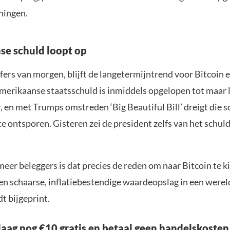
ningen.
e schuld loopt op
jfers van morgen, blijft de langetermijntrend voor Bitcoin e
Amerikaanse staatsschuld is inmiddels opgelopen tot maar l
r, en met Trumps omstreden ‘Big Beautiful Bill’ dreigt die s
e ontsporen. Gisteren zei de president zelfs van het schul
eer beleggers is dat precies de reden om naar Bitcoin te ki
een schaarse, inflatiebestendige waardeopslag in een werel
t bijgeprint.
aag nog €10 gratis en betaal geen handelskosten