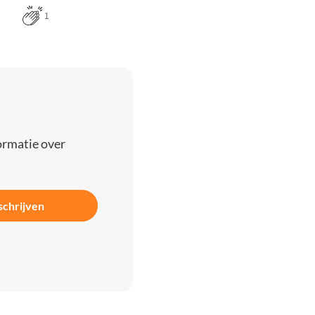
1
ormatie over
schrijven