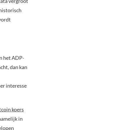
data vergroot
historisch
wordt
van het ADP-
cht, dan kan
der interesse
tcoin koers
amelijk in
gelopen