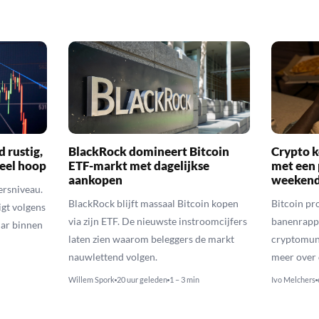
d rustig,
BlackRock domineert Bitcoin
Crypto k
veel hoop
ETF-markt met dagelijkse
met een 
aankopen
weekend
ersniveau.
BlackRock blijft massaal Bitcoin kopen
Bitcoin pro
igt volgens
via zijn ETF. De nieuwste instroomcijfers
banenrappo
lar binnen
laten zien waarom beleggers de markt
cryptomunt
nauwlettend volgen.
meer over 
Willem Spork
20 uur geleden
1 – 3 min
Ivo Melchers