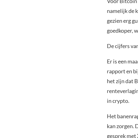
Voor Bitcoin
namelijk de k
gezien erg gu
goedkoper, w
De cijfers v
Er is een maa
rapport en b
het zijn dat 
renteverlagin
in crypto.
Het banenrapp
kan zorgen. 
gesprek
met 