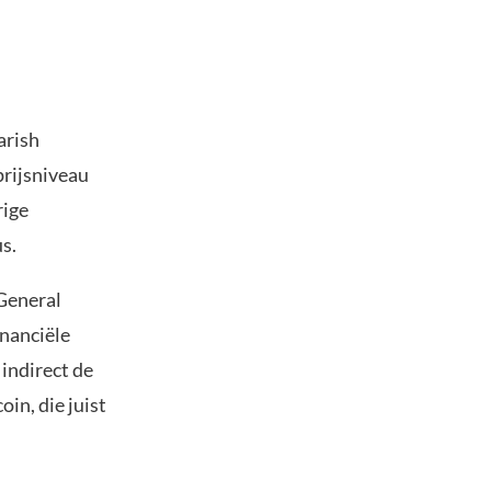
arish
prijsniveau
rige
s.
General
inanciële
 indirect de
oin, die juist