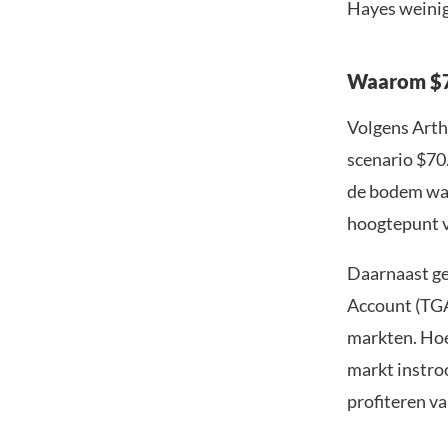
Hayes weinig
Waarom $7
Volgens Arth
scenario $70
de bodem was
hoogtepunt v
Daarnaast ge
Account (TGA)
markten. Hoe 
markt instroo
profiteren v