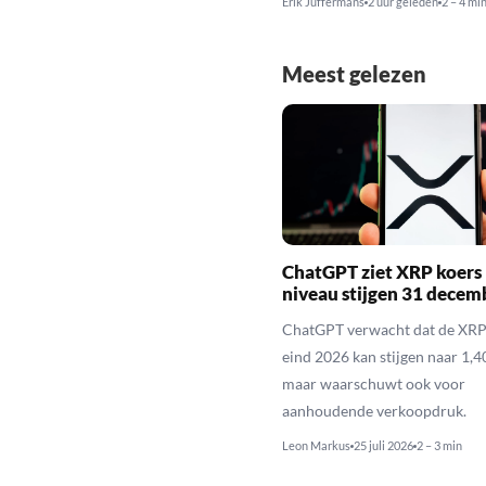
Erik Juffermans
2 uur geleden
2 – 4 mi
Meest gelezen
ChatGPT ziet XRP koers 
niveau stijgen 31 decem
ChatGPT verwacht dat de XRP
eind 2026 kan stijgen naar 1,40
maar waarschuwt ook voor
aanhoudende verkoopdruk.
Leon Markus
25 juli 2026
2 – 3 min