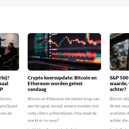
rbij?
Crypto koersupdate: Bitcoin en
S&P 500 
saal
Ethereum worden getest
waarde, 
RP
vandaag
achter?
itcoin,
Bitcoin en Ethereum herstellen knap van
Bitcoin sti
yptoQuant
een terugval, terwijl andere munten met
Street reco
 van de
rode cijfers achterblijven. Hoe staat de
analisten 
markt er nu voor?
achter die