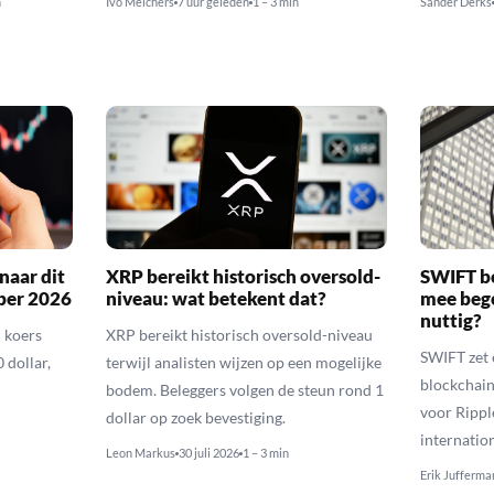
n
Ivo Melchers
7 uur geleden
1 – 3 min
Sander Derks
naar dit
XRP bereikt historisch oversold-
SWIFT b
ber 2026
niveau: wat betekent dat?
mee bego
nuttig?
 koers
XRP bereikt historisch oversold-niveau
SWIFT zet 
 dollar,
terwijl analisten wijzen op een mogelijke
blockchain
bodem. Beleggers volgen de steun rond 1
voor Rippl
dollar op zoek bevestiging.
internatio
Leon Markus
30 juli 2026
1 – 3 min
Erik Jufferma