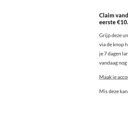
Claim vand
eerste €10
Grijp deze u
via de knop h
je 7 dagen la
vandaag nog e
Maak je accou
Mis deze kans