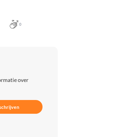
0
ormatie over
schrijven