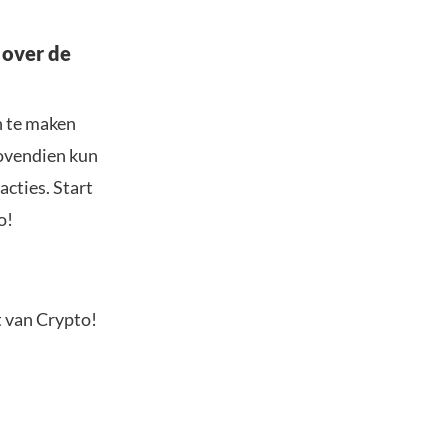
 over de
n te maken
Bovendien kun
acties. Start
o!
t van Crypto!