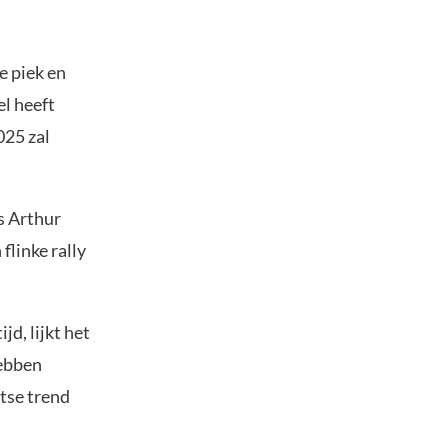
e piek en
l heeft
025 zal
s Arthur
flinke rally
jd, lijkt het
hebben
rtse trend