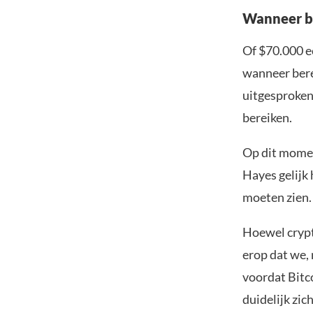
Wanneer b
Of $70.000 ec
wanneer bere
uitgesproken
bereiken.
Op dit moment
Hayes gelijk 
moeten zien. 
Hoewel crypto
erop dat we,
voordat Bitco
duidelijk zic