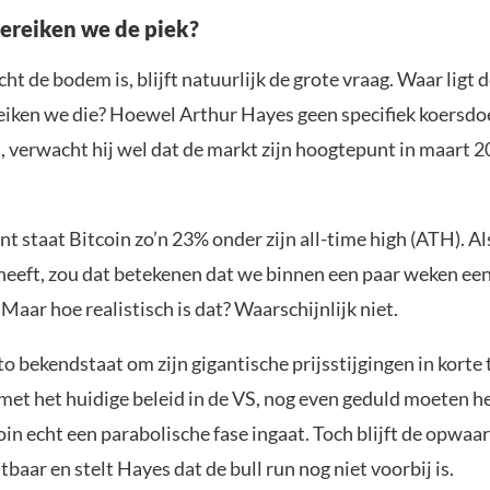
ereiken we de piek?
ht de bodem is, blijft natuurlijk de grote vraag. Waar ligt d
iken we die? Hoewel Arthur Hayes geen specifiek koersdoe
, verwacht hij wel dat de markt zijn hoogtepunt in maart 2
 staat Bitcoin zo’n 23% onder zijn all-time high (ATH). Al
heeft, zou dat betekenen dat we binnen een paar weken een 
Maar hoe realistisch is dat? Waarschijnlijk niet.
 bekendstaat om zijn gigantische prijsstijgingen in korte ti
 met het huidige beleid in de VS, nog even geduld moeten 
in echt een parabolische fase ingaat. Toch blijft de opwaa
htbaar en stelt Hayes dat de bull run nog niet voorbij is.