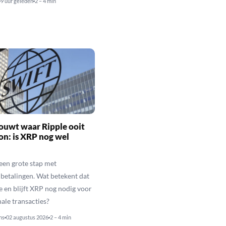
9 uur geleden
2 – 4 min
ouwt waar Ripple ooit
n: is XRP nog wel
een grote stap met
betalingen. Wat betekent dat
e en blijft XRP nog nodig voor
nale transacties?
ns
02 augustus 2026
2 – 4 min