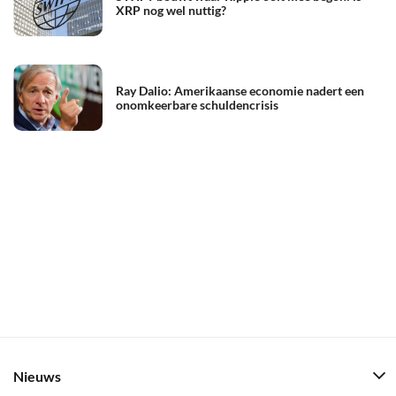
XRP nog wel nuttig?
Ray Dalio: Amerikaanse economie nadert een
onomkeerbare schuldencrisis
Nieuws