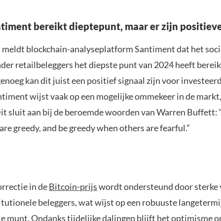
timent bereikt dieptepunt, maar er zijn positiev
jd meldt blockchain-analyseplatform Santiment dat het soci
der retailbeleggers het diepste punt van 2024 heeft bereik
enoeg kan dit juist een positief signaal zijn voor investeer
ntiment wijst vaak op een mogelijke ommekeer in de markt,
it sluit aan bij de beroemde woorden van Warren Buffett: 
re greedy, and be greedy when others are fearful.”
rrectie in de
Bitcoin-prijs
wordt ondersteund door sterke 
titutionele beleggers, wat wijst op een robuuste langeter
le munt. Ondanks tijdelijke dalingen blijft het optimisme 