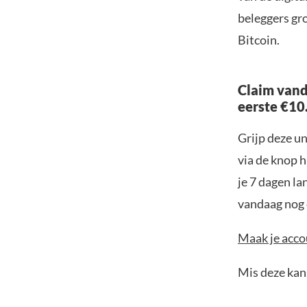
beleggers gro
Bitcoin.
Claim vand
eerste €10
Grijp deze u
via de knop h
je 7 dagen la
vandaag nog e
Maak je accou
Mis deze kans