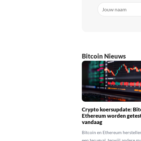
Bitcoin Nieuws
Crypto koersupdate: Bit
Ethereum worden getes
vandaag
Bitcoin en Ethereum herstelle
een terugval, terwijl andere 