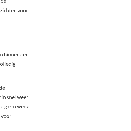
 de
tzichten voor
ijn binnen een
olledig
nde
oin snel weer
 nog een week
r voor