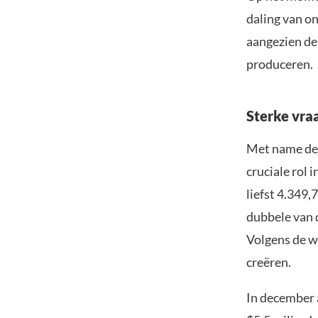
daling van o
aangezien de
produceren.
Sterke vra
Met name de 
cruciale rol
liefst 4.349,
dubbele van 
Volgens de w
creëren.
In december 