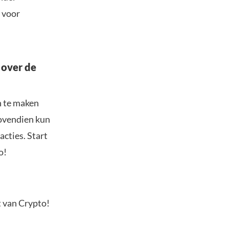
l voor
 over de
n te maken
Bovendien kun
acties. Start
o!
t van Crypto!