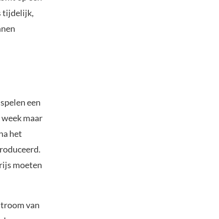
tijdelijk,
nnen
 spelen een
ze week maar
na het
produceerd.
rijs moeten
nstroom van