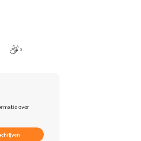
0
ormatie over
schrijven