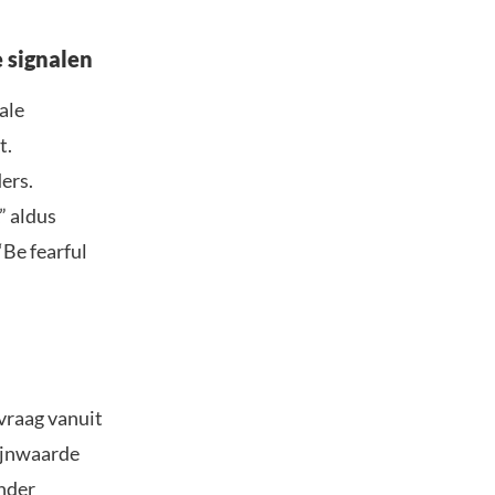
e signalen
ale
t.
ders.
” aldus
“Be fearful
vraag vanuit
mijnwaarde
onder