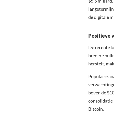
$5,5 miljard
langetermijn
de digitale m
Positieve 
De recente ko
bredere bull
herstelt, mak
Populaire an
verwachtinge
boven de $100
consolidatie 
Bitcoin.