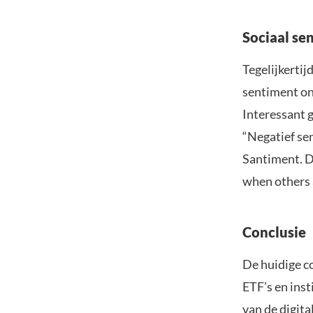
Sociaal sen
Tegelijkerti
sentiment on
Interessant g
“Negatief se
Santiment. D
when others a
Conclusie
De huidige co
ETF’s en ins
van de digita