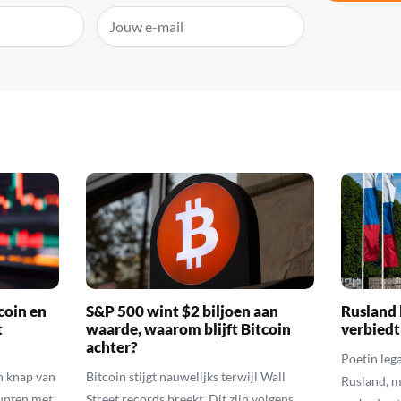
coin en
S&P 500 wint $2 biljoen aan
Rusland 
t
waarde, waarom blijft Bitcoin
verbiedt
achter?
Poetin leg
n knap van
Bitcoin stijgt nauwelijks terwijl Wall
Rusland, m
munten met
Street records breekt. Dit zijn volgens