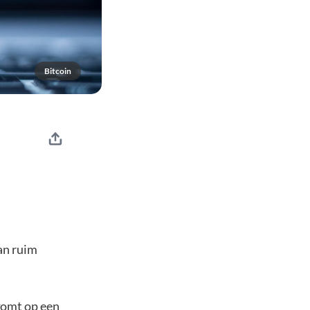
Bitcoin
an ruim
komt op een