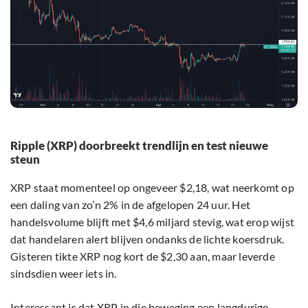
Ripple (XRP) doorbreekt trendlijn en test nieuwe
steun
XRP staat momenteel op ongeveer $2,18, wat neerkomt op
een daling van zo’n 2% in de afgelopen 24 uur. Het
handelsvolume blijft met $4,6 miljard stevig, wat erop wijst
dat handelaren alert blijven ondanks de lichte koersdruk.
Gisteren tikte XRP nog kort de $2,30 aan, maar leverde
sindsdien weer iets in.
Interessant is dat XRP in die beweging een langdurige