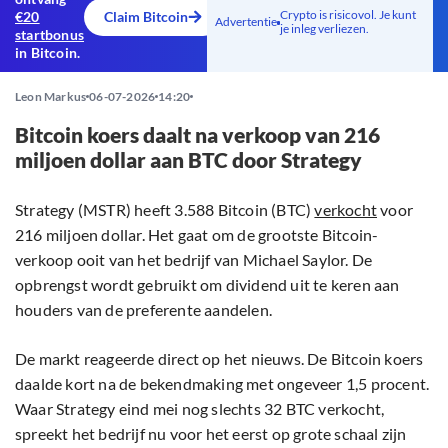
Crypto is risicovol. Je kunt
€20
Claim Bitcoin
Advertentie
je inleg verliezen.
startbonus
in Bitcoin.
Leon Markus
06-07-2026
14:20
Bitcoin koers daalt na verkoop van 216
miljoen dollar aan BTC door Strategy
Strategy (MSTR) heeft 3.588 Bitcoin (BTC)
verkocht
voor
216 miljoen dollar. Het gaat om de grootste Bitcoin-
verkoop ooit van het bedrijf van Michael Saylor. De
opbrengst wordt gebruikt om dividend uit te keren aan
houders van de preferente aandelen.
De markt reageerde direct op het nieuws. De Bitcoin koers
daalde kort na de bekendmaking met ongeveer 1,5 procent.
Waar Strategy eind mei nog slechts 32 BTC verkocht,
spreekt het bedrijf nu voor het eerst op grote schaal zijn