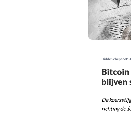
Hidde Scheper
01-
Bitcoin
blijven 
De koersstijg
richting de $