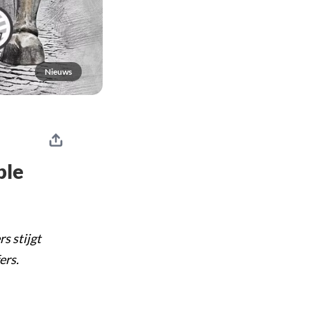
Nieuws
ple
s stijgt
ers.