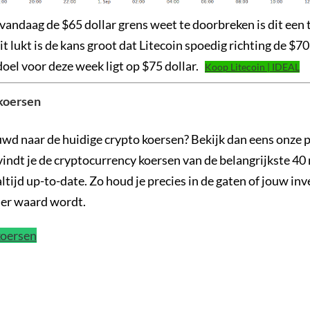
vandaag de $65 dollar grens weet te doorbreken is dit een 
dit lukt is de kans groot dat Litecoin spoedig richting de $70
doel voor deze week ligt op $75 dollar.
Koop Litecoin | IDEAL
 koersen
uwd naar de huidige crypto koersen? Bekijk dan eens onze 
 vindt je de cryptocurrency koersen van de belangrijkste 4
altijd up-to-date. Zo houd je precies in de gaten of jouw in
der waard wordt.
koersen