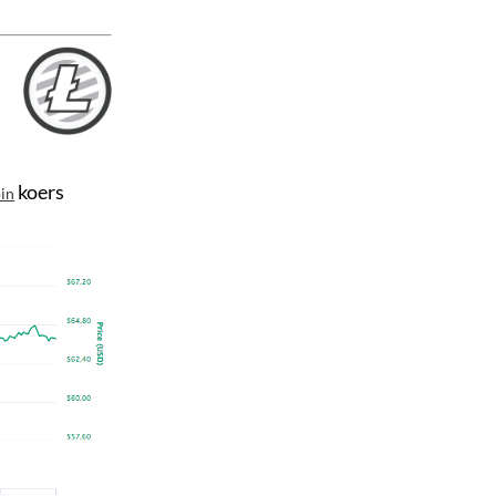
koers
oin