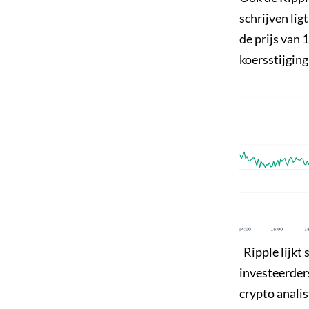
schrijven lig
de prijs van
koersstijging
Ripple lijkt
investeerders
crypto analis