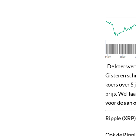
De koersverw
Gisteren sch
koers over 5
prijs. Wel la
voor de aank
Ripple (XRP)
Ook de Rippl