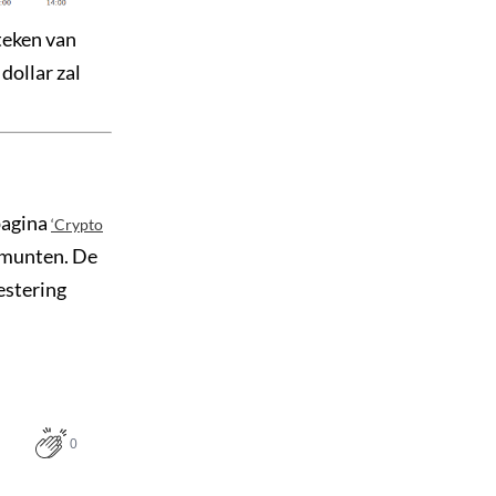
teken van
 dollar zal
pagina
‘Crypto
0 munten. De
vestering
0