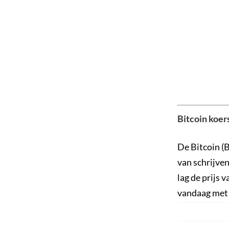
Bitcoin koers
De Bitcoin (
van schrijven
lag de prijs 
vandaag met z