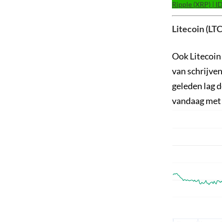
Ripple (XRP) | 
Litecoin (LTC
Ook Litecoin 
van schrijven
geleden lag d
vandaag met 