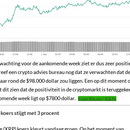
achting voor de aankomende week ziet er dus zeer positief
reef een crypto advies bureau nog dat ze verwachten dat de
 jaar rond de $98.000 dollar zou liggen. Een op dit moment
at dit zien dat de positiviteit in de cryptomarkt is teruggek
omende week ligt op $7800 dollar.
Koop Bitcoin | IDEAL
 koers stijgt met 3 procent
e (XRP) koers kleurt vandaag groen. Op het moment van