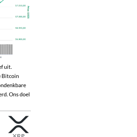
 uit.
 Bitcoin
 ondenkbare
eerd. Ons doel