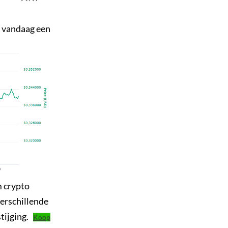
e vandaag een
m crypto
verschillende
stijging.
Koop