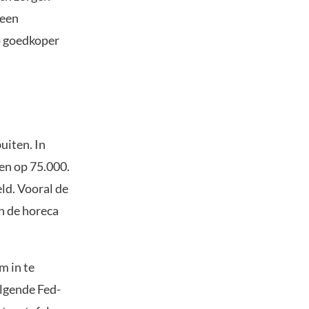
 een
p goedkoper
uiten. In
en op 75.000.
eld. Vooral de
n de horeca
m in te
olgende Fed-