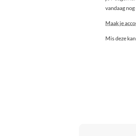
vandaag nog e
Maak je accou
Mis deze kans