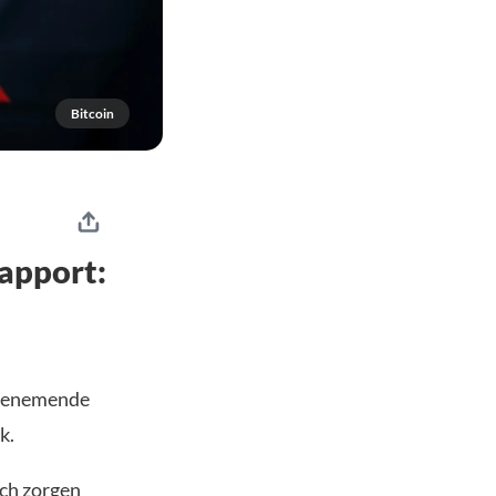
Bitcoin
apport:
toenemende
k.
ich zorgen