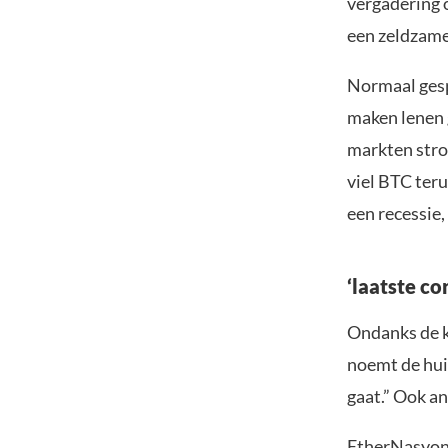
vergadering o
een zeldzame
Normaal gesp
maken lenen 
markten stro
viel BTC teru
een recessie
‘laatste co
Ondanks de ko
noemt de huid
gaat.” Ook an
EtherNasyo