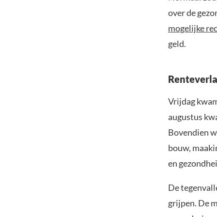
over de gezo
mogelijke re
geld.
Renteverlag
Vrijdag kwam
augustus kwa
Bovendien wer
bouw, maakin
en gezondheid
De tegenvalle
grijpen. De m