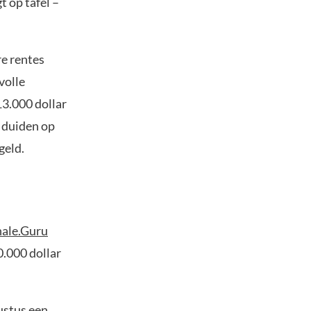
t op tafel –
re rentes
volle
13.000 dollar
s duiden op
geld.
ale.Guru
0.000 dollar
ustus een