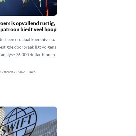
oers is opvallend rustig,
 patroon biedt veel hoop
dert een cruciaal koersniveau.
vestigde doorbraak ligt volgens
 analyse 76.000 dollar binnen
Gisteren 7:35u
2 – 3 min