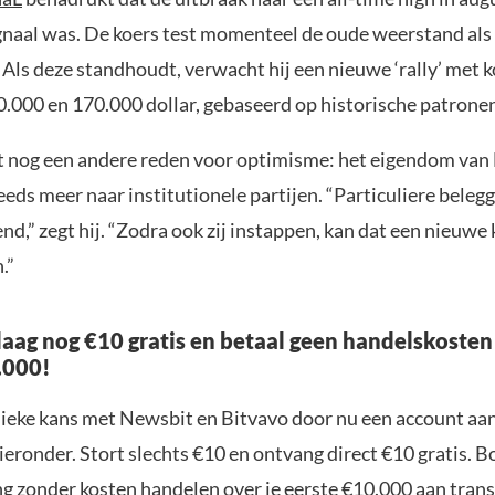
ignaal was. De koers test momenteel de oude weerstand al
 Als deze standhoudt, verwacht hij een nieuwe ‘rally’ met 
0.000 en 170.000 dollar, gebaseerd op historische patrone
t nog een andere reden voor optimisme: het eigendom van
eeds meer naar institutionele partijen. “Particuliere belegg
d,” zegt hij. “Zodra ook zij instappen, kan dat een nieuwe
.”
aag nog €10 gratis en betaal geen handelskosten
.000!
nieke kans met Newsbit en Bitvavo door nu een account aa
ieronder. Stort slechts €10 en ontvang direct €10 gratis. 
ng zonder kosten handelen over je eerste €10.000 aan trans