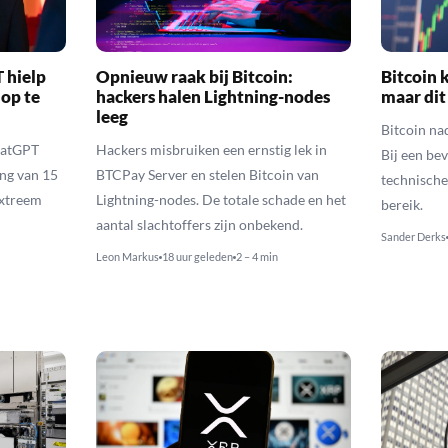
 hielp
Opnieuw raak bij Bitcoin:
Bitcoin k
 op te
hackers halen Lightning-nodes
maar dit
leeg
Bitcoin na
hatGPT
Hackers misbruiken een ernstig lek in
Bij een be
ing van 15
BTCPay Server en stelen Bitcoin van
technische
extreem
Lightning-nodes. De totale schade en het
bereik.
aantal slachtoffers zijn onbekend.
Sander Derks
Leon Markus
18 uur geleden
2 – 4 min