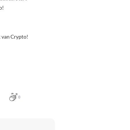
o!
t van Crypto!
0