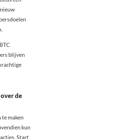
s nieuw
koersdoelen
n.
 BTC
ers blijven
 krachtige
 over de
n te maken
Bovendien kun
acties. Start