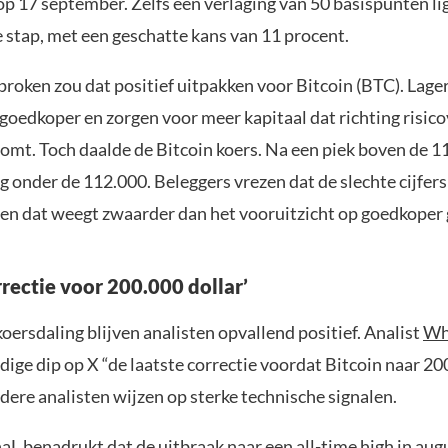
p 17 september. Zelfs een verlaging van 50 basispunten lig
 stap, met een geschatte kans van 11 procent.
roken zou dat positief uitpakken voor Bitcoin (BTC). Lage
goedkoper en zorgen voor meer kapitaal dat richting risico
omt. Toch daalde de Bitcoin koers. Na een piek boven de 1
g onder de 112.000. Beleggers vrezen dat de slechte cijfer
, en dat weegt zwaarder dan het vooruitzicht op goedkoper 
rrectie voor 200.000 dollar’
ersdaling blijven analisten opvallend positief. Analist
Wh
ige dip op X “de laatste correctie voordat Bitcoin naar 20
dere analisten wijzen op sterke technische signalen.
naL
benadrukt dat de uitbraak naar een all-time high in aug