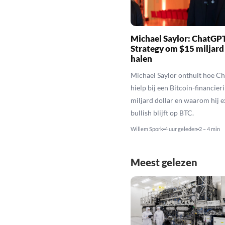
Michael Saylor: ChatGPT
Strategy om $15 miljard
halen
Michael Saylor onthult hoe C
hielp bij een Bitcoin-financier
miljard dollar en waarom hij 
bullish blijft op BTC.
Willem Spork
4 uur geleden
2 – 4 min
Meest gelezen