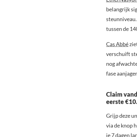
belangrijk s
steunniveau.
tussen de 14
Cas Abbé
zie
verschuift st
nog afwachten
fase aanjagen
Claim vand
eerste €10
Grijp deze u
via de knop h
je 7 dagen la