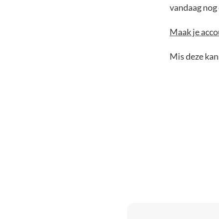
vandaag nog e
Maak je accou
Mis deze kans