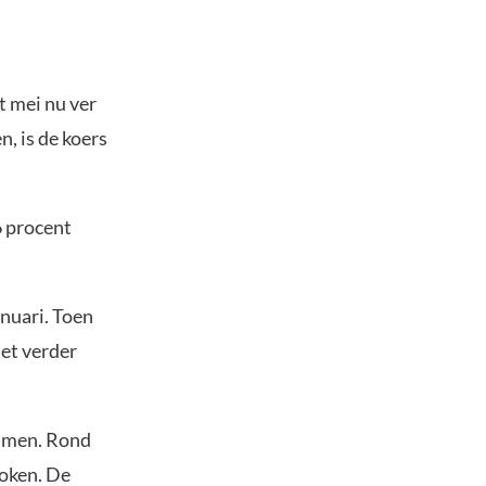
it mei nu ver
n, is de koers
6 procent
anuari. Toen
iet verder
ommen. Rond
oken. De