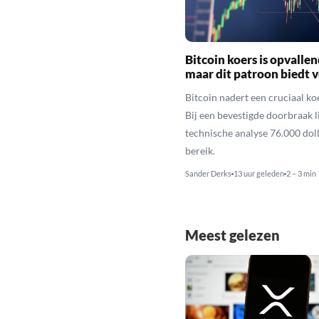
Bitcoin koers is opvallen
maar dit patroon biedt 
Bitcoin nadert een cruciaal ko
Bij een bevestigde doorbraak l
technische analyse 76.000 dol
bereik.
Sander Derks
13 uur geleden
2 – 3 min
Meest gelezen