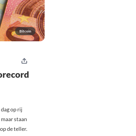
Bitcoin
rorecord
dag op rij
, maar staan
p de teller.