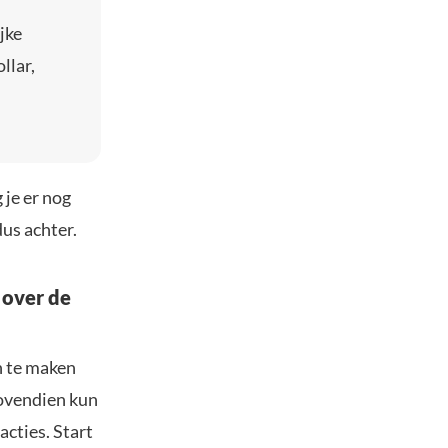
jke
llar,
 je er nog
dus achter.
 over de
n te maken
Bovendien kun
acties. Start