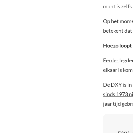
munt is zelf
Op het momen
betekent dat
Hoezo loopt 
Eerder
legden
elkaar is kom
De DXY is in
sinds 1973 
jaar tijd gebr