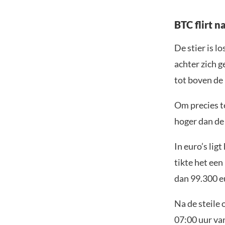
BTC flirt 
De stier is l
achter zich g
tot boven de
Om precies te
hoger dan de 
In euro’s lig
tikte het een
dan 99.300 e
Na de steile
07:00 uur va