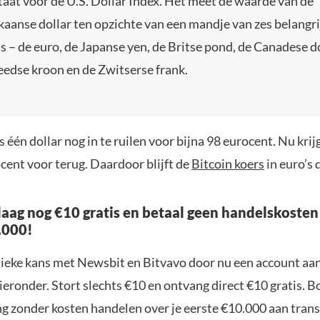
aat voor de U.S. Dollar Index. Het meet de waarde van de
aanse dollar ten opzichte van een mandje van zes belangri
’s – de euro, de Japanse yen, de Britse pond, de Canadese do
edse kroon en de Zwitserse frank.
s één dollar nog in te ruilen voor bijna 98 eurocent. Nu krijg
cent voor terug. Daardoor blijft de
Bitcoin koers
in euro’s 
aag nog €10 gratis en betaal geen handelskosten
.000!
nieke kans met Newsbit en Bitvavo door nu een account aa
ieronder. Stort slechts €10 en ontvang direct €10 gratis. 
ng zonder kosten handelen over je eerste €10.000 aan trans