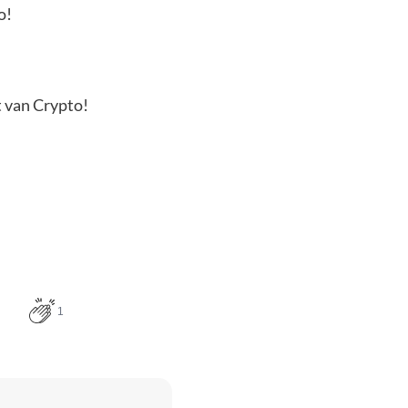
o!
t van Crypto!
1