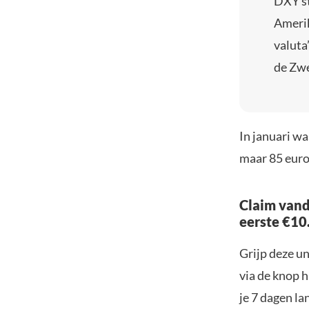
DXY st
Amerik
valuta
de Zwe
In januari wa
maar 85 euro
Claim vand
eerste €10
Grijp deze u
via de knop h
je 7 dagen la