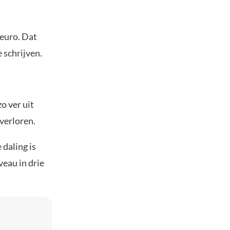
euro. Dat
 schrijven.
zo ver uit
 verloren.
daling is
veau in drie