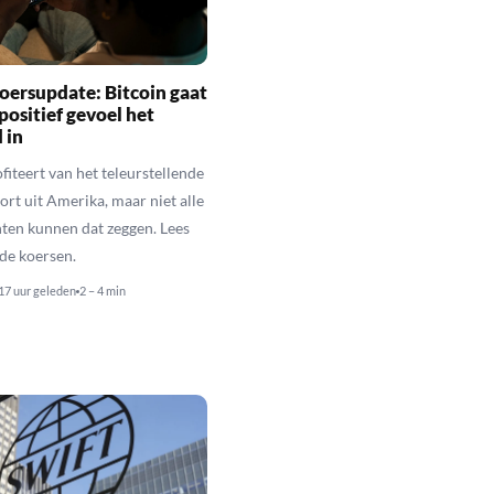
oersupdate: Bitcoin gaat
positief gevoel het
 in
fiteert van het teleurstellende
rt uit Amerika, maar niet alle
en kunnen dat zeggen. Lees
de koersen.
17 uur geleden
2 – 4 min