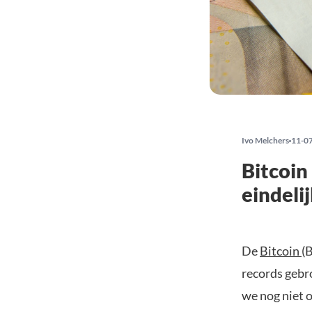
Ivo Melchers
11-0
Bitcoin
eindelij
De
Bitcoin
(
records gebro
we nog niet o