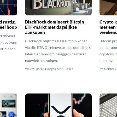
d rustig,
BlackRock domineert Bitcoin
Crypto k
veel hoop
ETF-markt met dagelijkse
met een 
aankopen
weekend
ersniveau.
BlackRock blijft massaal Bitcoin kopen
Bitcoin pro
igt volgens
via zijn ETF. De nieuwste instroomcijfers
banenrappo
lar binnen
laten zien waarom beleggers de markt
cryptomunt
nauwlettend volgen.
meer over 
Willem Spork
14 uur geleden
1 – 3 min
Ivo Melchers