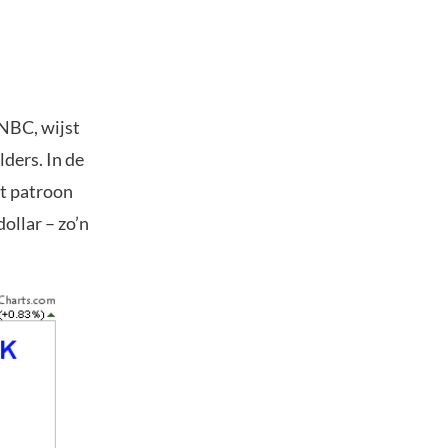
CNBC, wijst
ders. In de
it patroon
ollar – zo’n