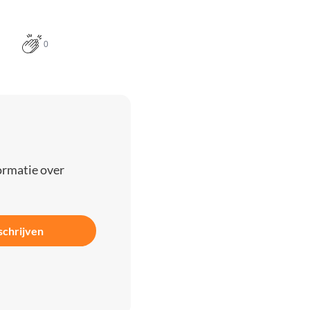
0
ormatie over
schrijven