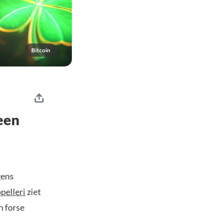
Bitcoin
een
gens
pelleri
ziet
n forse