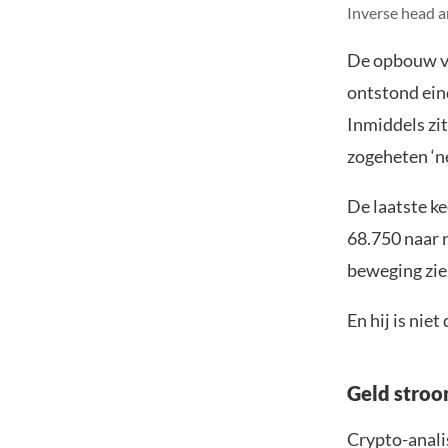
Inverse head a
De opbouw va
ontstond eind
Inmiddels zit
zogeheten ‘ne
De laatste ke
68.750 naar r
beweging zien
En hij is niet
Geld stroo
Crypto-anali