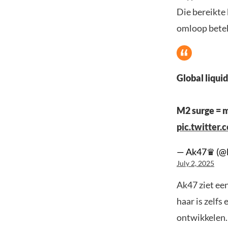
Die bereikte 
omloop betek
Global liquid
M2 surge = mo
pic.twitte
— Ak47♛ (@
July 2, 2025
Ak47 ziet een
haar is zelfs 
ontwikkelen.