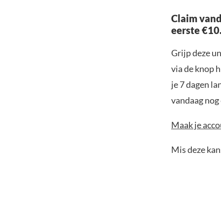
Claim vand
eerste €10
Grijp deze u
via de knop h
je 7 dagen la
vandaag nog e
Maak je accou
Mis deze kans