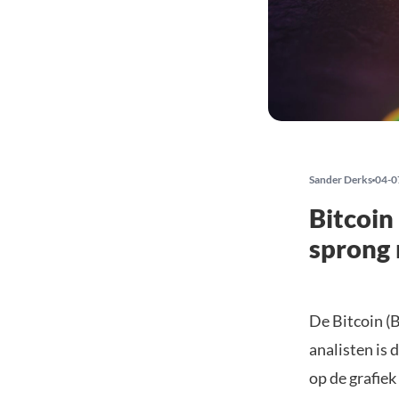
Sander Derks
04-0
Bitcoin
sprong 
De Bitcoin (
analisten is 
op de grafiek