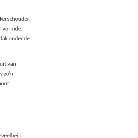
nkerschouder
p’ vormde.
vlak onder de
uit van
w zo’n
punt.
eveelheid.