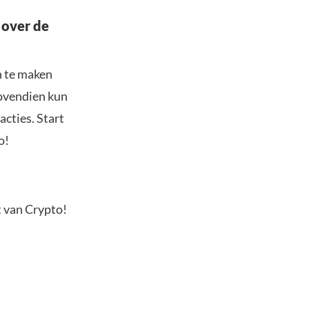
 over de
n te maken
Bovendien kun
acties. Start
o!
t van Crypto!