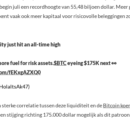
begin juli een recordhoogte van 55,48 biljoen dollar. Meer 
ent vaak ook meer kapitaal voor risicovolle beleggingen zo
ity just hit an all-time high
re fuel for risk assets.
$BTC
eyeing $175K next 👀
r.com/fEKxgAZXQ0
HolaItsAk47)
 sterke correlatie tussen deze liquiditeit en de
Bitcoin koe
een stijging richting 175.000 dollar mogelijk als dit patroon 