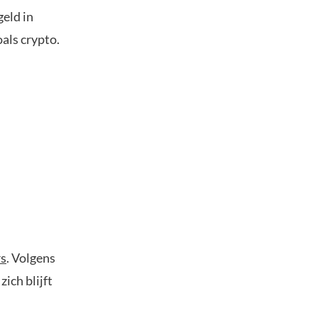
geld in
als crypto.
rs
. Volgens
zich blijft