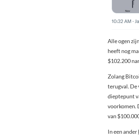
Alle ogen zij
heeft nog maa
$102.200 nam
Zolang Bitco
terugval. De 
dieptepunt v
voorkomen. De
van $100.000
In een ander