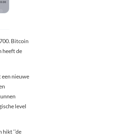
700. Bitcoin
n heeft de
t een nieuwe
een
 kunnen
ische level
hikt ‘’de