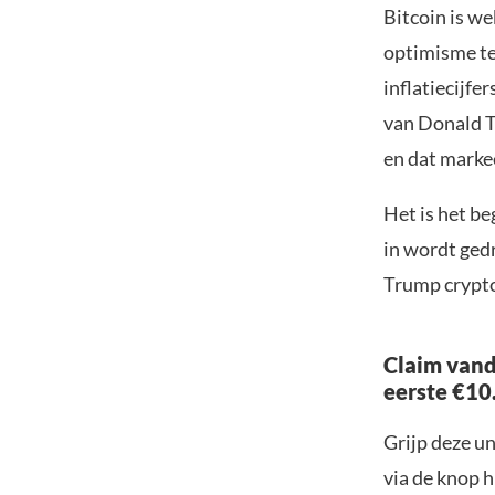
Bitcoin is w
optimisme te
inflatiecijfe
van Donald T
en dat marke
Het is het be
in wordt ged
Trump crypto 
Claim vand
eerste €10
Grijp deze u
via de knop h