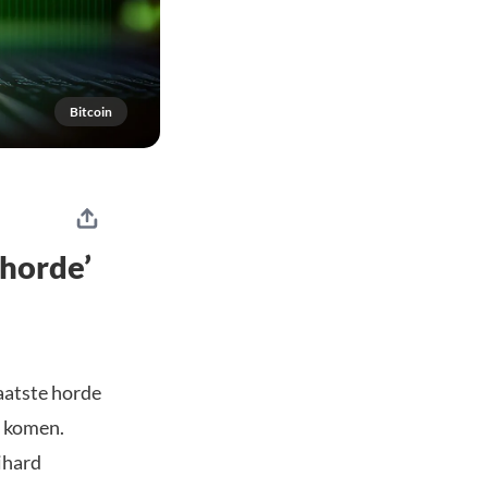
Bitcoin
 horde’
laatste horde
e komen.
ihard