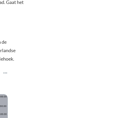
ad. Gaat het
n de
rlandse
riehoek.