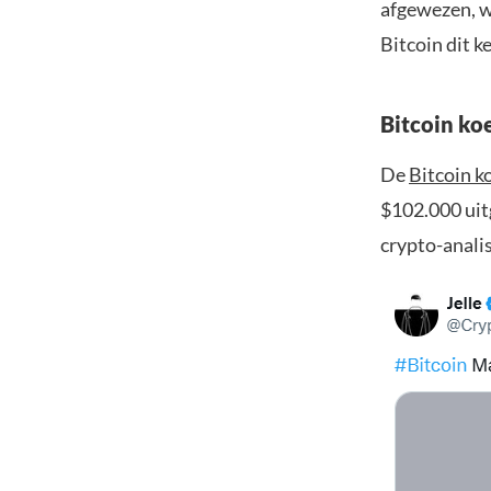
afgewezen, wa
Bitcoin dit k
Bitcoin ko
De
Bitcoin k
$102.000 uit
crypto-anali