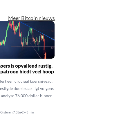
Meer Bitcoin nieuws
oers is opvallend rustig,
 patroon biedt veel hoop
dert een cruciaal koersniveau.
vestigde doorbraak ligt volgens
 analyse 76.000 dollar binnen
Gisteren 7:35u
2 – 3 min