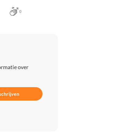
0
ormatie over
schrijven