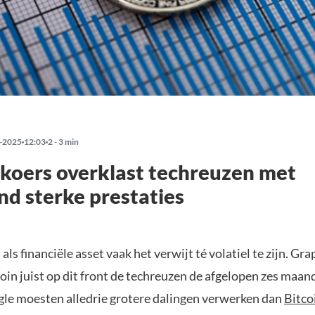
-2025
12:03
2 - 3 min
 koers overklast techreuzen met
nd sterke prestaties
t als financiële asset vaak het verwijt té volatiel te zijn. G
coin juist op dit front de techreuzen de afgelopen zes maa
gle moesten alledrie grotere dalingen verwerken dan
Bitco