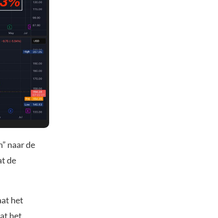
n” naar de
at de
aat het
at het