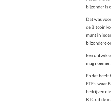
bijzonder is 
Dat was voor
de
Bitcoin ko
munt in iede
bijzondere on
Een ontwikkel
mag noemen, 
En dat heeft 
ETFs, waar Bl
bedrijven di
BTC uit de m