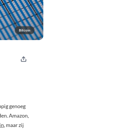
Bitcoin
rappig genoeg
nden. Amazon,
in
, maar zij