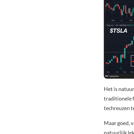
Het is natuur
traditionele 
techreuzen te
Maar goed, va
natuurlijk le