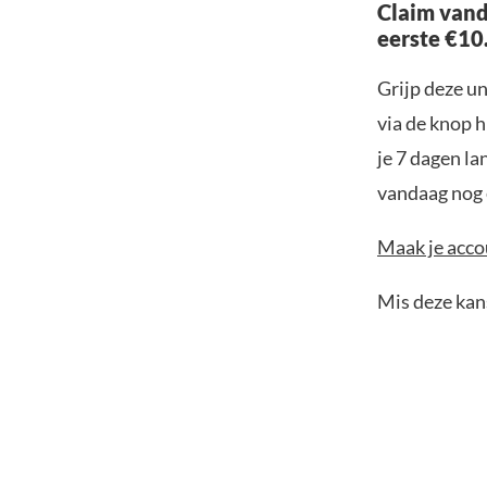
Claim vand
eerste €10
Grijp deze u
via de knop h
je 7 dagen la
vandaag nog e
Maak je accou
Mis deze kans