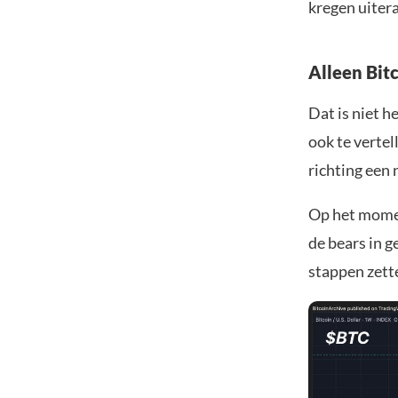
kregen uitera
Alleen Bitc
Dat is niet h
ook te vertel
richting een 
Op het moment
de bears in g
stappen zette