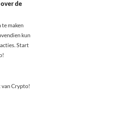
 over de
n te maken
Bovendien kun
acties. Start
o!
t van Crypto!