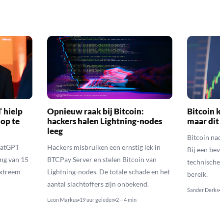
 hielp
Opnieuw raak bij Bitcoin:
Bitcoin k
 op te
hackers halen Lightning-nodes
maar dit
leeg
Bitcoin na
hatGPT
Hackers misbruiken een ernstig lek in
Bij een be
ing van 15
BTCPay Server en stelen Bitcoin van
technische
extreem
Lightning-nodes. De totale schade en het
bereik.
aantal slachtoffers zijn onbekend.
Sander Derks
Leon Markus
19 uur geleden
2 – 4 min