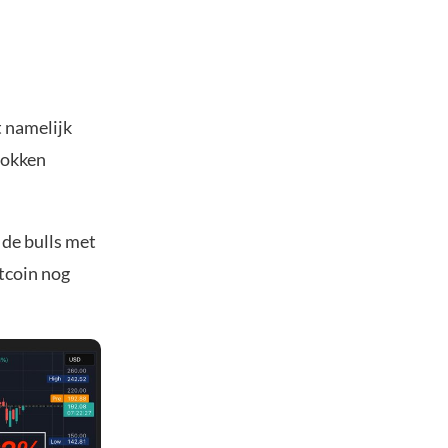
t namelijk
knokken
 de bulls met
itcoin nog