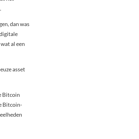
.
ngen, dan was
digitale
 wat al een
ieuze asset
e Bitcoin
e Bitcoin-
eveelheden