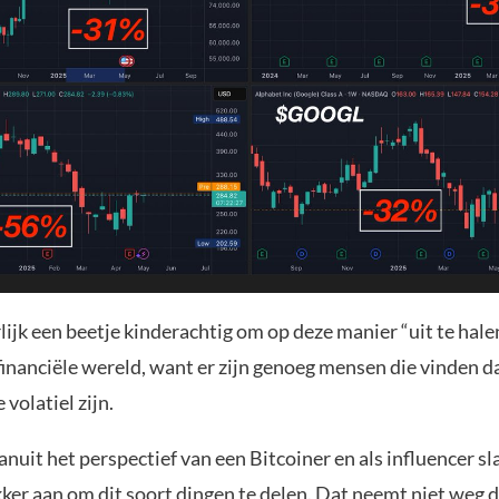
lijk een beetje kinderachtig om op deze manier “uit te hale
financiële wereld, want er zijn genoeg mensen die vinden d
 volatiel zijn.
nuit het perspectief van een Bitcoiner en als influencer sl
kker aan om dit soort dingen te delen. Dat neemt niet weg d