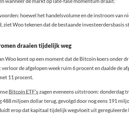
n wanneer de markt op late-fase momentum draait.”
oorden: hoewel het handelsvolume en de instroom van ni
d, ziet Woo tekenen dat de bestaande investeerdersbasis sta
romen draaien tijdelijk weg
an Woo komt op een moment dat de Bitcoin koers onder dr
t verloor de afgelopen week ruim 6 procent en daalde de a
met 11 procent.
anse
Bitcoin ETF’s
zagen eveneens uitstroom: donderdag t
 488 miljoen dollar terug, gevolgd door nog eens 191 milj
duidt erop dat kapitaal tijdelijk wegvloeit uit gereguleerde