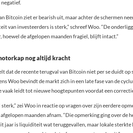
 negatief.
an Bitcoin ziet er bearish uit, maar achter de schermen nee
iteit van investeerders is sterk,” schreef Woo. “De onderli
, hoewel de afgelopen maanden fragiel, blijft intact.”
otorkap nog altijd kracht
elt dat de recente terugval van Bitcoin niet per se duidt op
ns Woo bevindt de markt zich in een late fase van de cyclu
e vaak leidt tot nieuwe hoogtepunten voordat een correctie
l sterk,” zei Woo in reactie op vragen over zijn eerdere op
de afgelopen maanden afnam. “Die opmerking ging over de he
it jaar is liquiditeit wat teruggevallen, maar lokale sterkte 