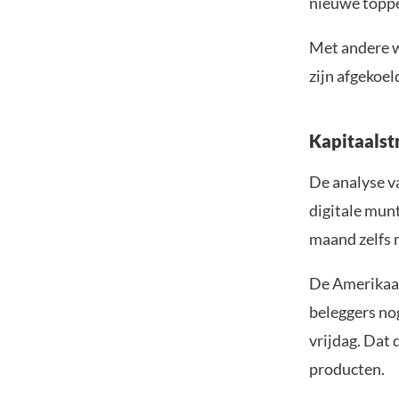
nieuwe toppe
Met andere w
zijn afgekoel
Kapitaalst
De analyse v
digitale mun
maand zelfs 
De Amerika
beleggers nog
vrijdag. Dat 
producten.