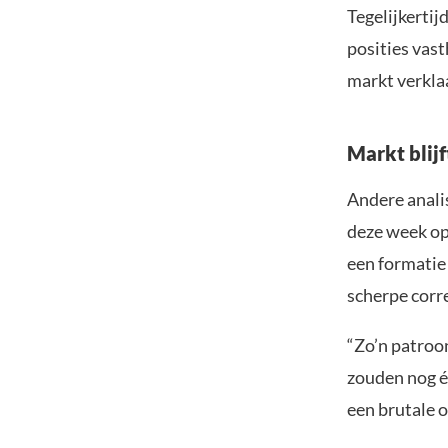
Tegelijkertij
posities vast
markt verkla
Markt blij
Andere anali
deze week op
een formatie
scherpe corre
“Zo’n patroon
zouden nog é
een brutale 