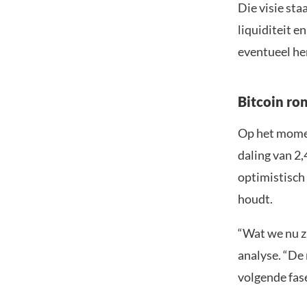
Die visie sta
liquiditeit e
eventueel her
Bitcoin ro
Op het momen
daling van 2,
optimistisch
houdt.
“Wat we nu zi
analyse. “De 
volgende fase