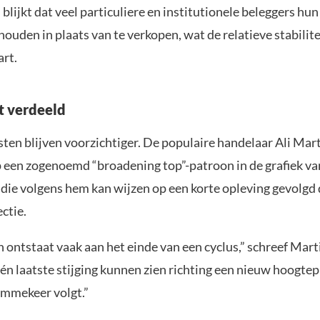
d blijkt dat veel particuliere en institutionele beleggers h
houden in plaats van te verkopen, wat de relatieve stabilite
art.
ft verdeeld
sten blijven voorzichtiger. De populaire handelaar Ali Mar
 een zogenoemd “broadening top”-patroon in de grafiek van
 die volgens hem kan wijzen op een korte opleving gevolgd
ctie.
 ontstaat vaak aan het einde van een cyclus,” schreef Mar
én laatste stijging kunnen zien richting een nieuw hoogte
ommekeer volgt.”