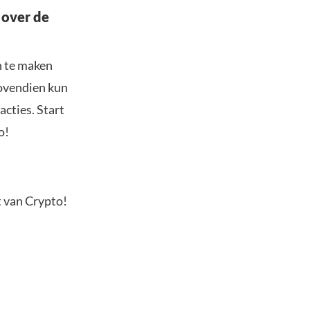
 over de
n te maken
Bovendien kun
acties. Start
o!
t van Crypto!