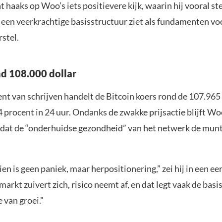
at haaks op Woo’s iets positievere kijk, waarin hij vooral st
n een veerkrachtige basisstructuur ziet als fundamenten vo
stel.
nd 108.000 dollar
t van schrijven handelt de Bitcoin koers rond de 107.965 
4 procent in 24 uur. Ondanks de zwakke prijsactie blijft W
 dat de “onderhuidse gezondheid” van het netwerk de mun
en is geen paniek, maar herpositionering,” zei hij in een ee
markt zuivert zich, risico neemt af, en dat legt vaak de basi
 van groei.”