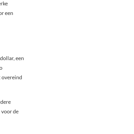
erke
or een
dollar, een
oo
t overeind
rdere
s voor de