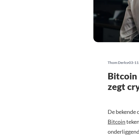
Thom Derks
03-11
Bitcoin
zegt cr
De bekende c
Bitcoin
teken
onderliggende