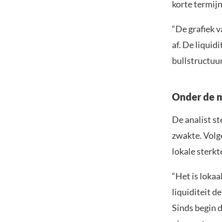
korte termijn
“De grafiek v
af. De liquid
bullstructuur
Onder de m
De analist st
zwakte. Volge
lokale sterkt
“Het is lokaa
liquiditeit 
Sinds begin d