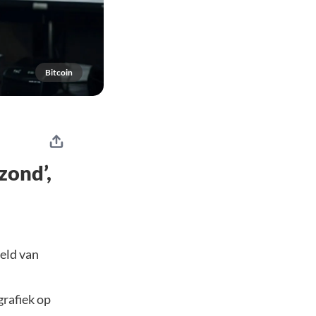
Bitcoin
zond’,
eld van
grafiek op