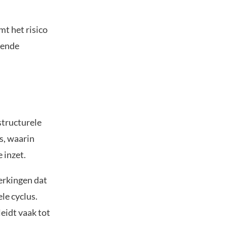
mt het risico
ggende
 structurele
s, waarin
 inzet.
merkingen dat
le cyclus.
leidt vaak tot