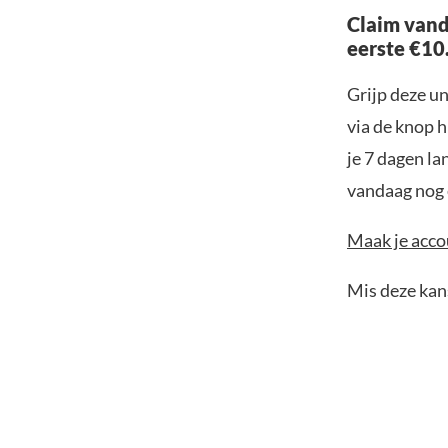
Claim vand
eerste €10
Grijp deze u
via de knop h
je 7 dagen la
vandaag nog e
Maak je accou
Mis deze kans