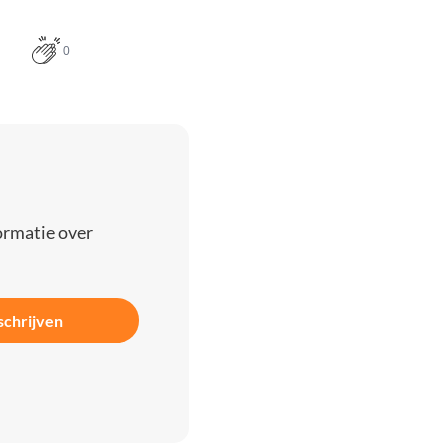
0
ormatie over
schrijven