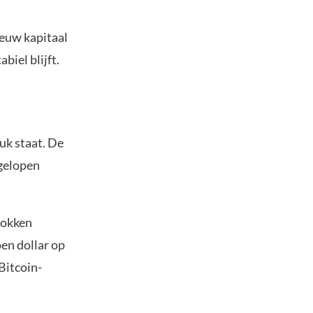
euw kapitaal
biel blijft.
uk staat. De
fgelopen
rokken
oen dollar op
 Bitcoin-