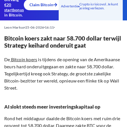
Crypto is risicovol. Je kunt
€20
Claim Bitcoin
Advertentie
je inleg verliezen.
startbonus
in Bitcoin.
Leon Markus
25-06-2026
16:11
Bitcoin koers zakt naar 58.700 dollar terwijl
Strategy keihard onderuit gaat
De
Bitcoin koers
is tijdens de opening van de Amerikaanse
beurs hard onderuitgegaan en zakte naar 58.700 dollar.
Tegelijkertijd kreeg ook Strategy, de grootste zakelijke
Bitcoin-bezitter ter wereld, opnieuw een flinke tik op Wall
Street.
AI slokt steeds meer investeringskapitaal op
Rond het middaguur daalde de Bitcoin koers met ruim drie
procent tot 58.700 dollar. Daarmee zakte BTC voor de