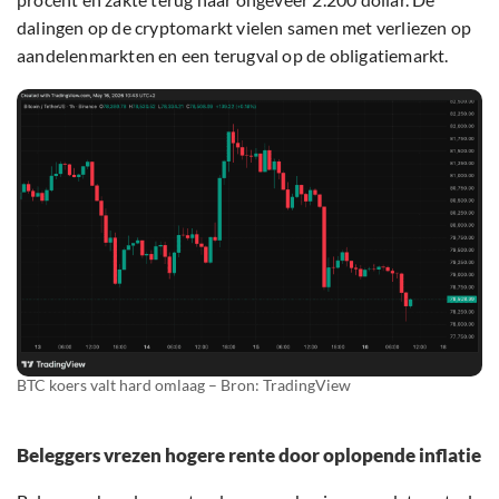
dalingen op de cryptomarkt vielen samen met verliezen op
aandelenmarkten en een terugval op de obligatiemarkt.
BTC koers valt hard omlaag – Bron: TradingView
Beleggers vrezen hogere rente door oplopende inflatie