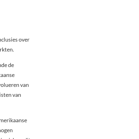
nclusies over
rkten.
nde de
kaanse
evolueren van
isten van
 Amerikaanse
 mogen