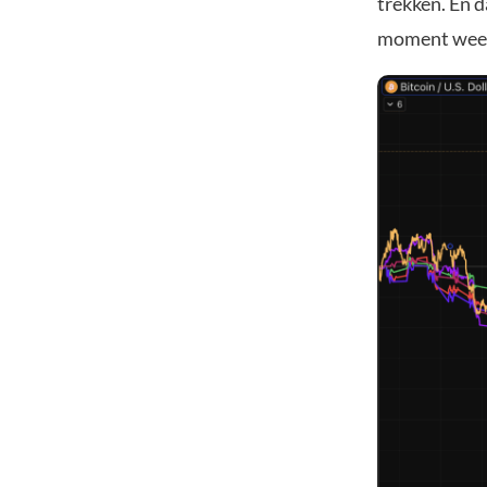
trekken. En da
moment weet