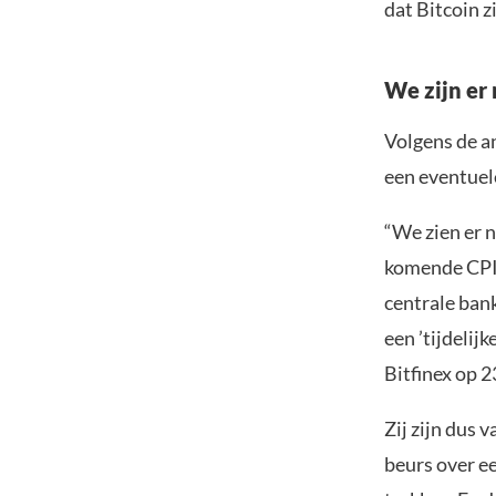
dat Bitcoin z
We zijn er 
Volgens de an
een eventuel
“We zien er n
komende CPI-
centrale bank
een ’tijdelij
Bitfinex op 23
Zij zijn dus 
beurs over e