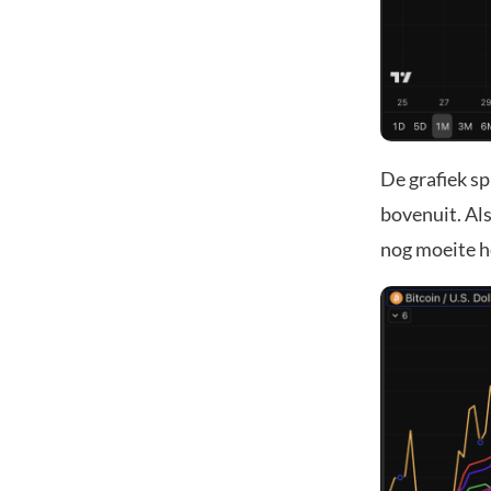
De grafiek s
bovenuit. Als
nog moeite he