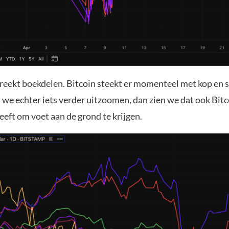
preekt boekdelen. Bitcoin steekt er momenteel met kop en
 we echter iets verder uitzoomen, dan zien we dat ook Bitc
eft om voet aan de grond te krijgen.