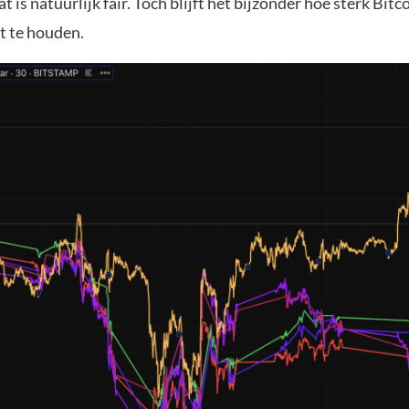
t is natuurlijk fair. Toch blijft het bijzonder hoe sterk Bitco
 te houden.