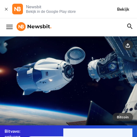
Newsbit
Bekijk
Bekijk in de Google Play store
Bitcoin
Bitvavo:
ontvang