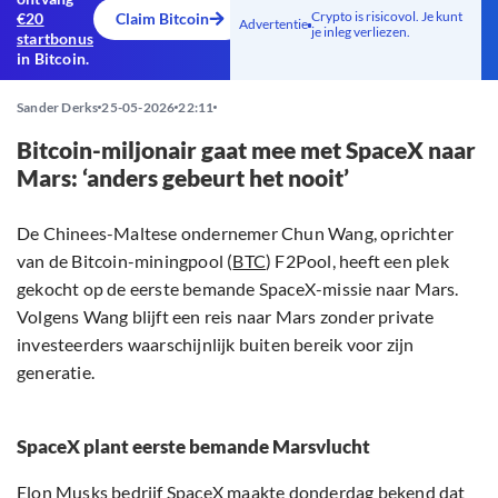
Crypto is risicovol. Je kunt
€20
Claim Bitcoin
Advertentie
je inleg verliezen.
startbonus
in Bitcoin.
Sander Derks
25-05-2026
22:11
Bitcoin-miljonair gaat mee met SpaceX naar
Mars: ‘anders gebeurt het nooit’
De Chinees-Maltese ondernemer Chun Wang, oprichter
van de Bitcoin-miningpool (
BTC
) F2Pool, heeft een plek
gekocht op de eerste bemande SpaceX-missie naar Mars.
Volgens Wang blijft een reis naar Mars zonder private
investeerders waarschijnlijk buiten bereik voor zijn
generatie.
SpaceX plant eerste bemande Marsvlucht
Elon Musks bedrijf SpaceX maakte donderdag
bekend
dat