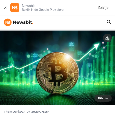
Newsbit
Bekijk
Bekijk in de Google Play store
Bitcoin
Thom Derks
14-07-2025
07:16