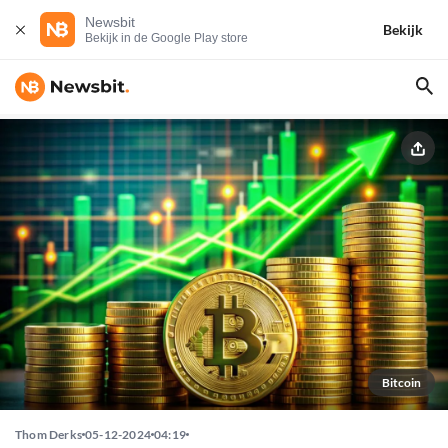
Newsbit
Bekijk
Bekijk in de Google Play store
Bitcoin
Thom Derks
05-12-2024
04:19