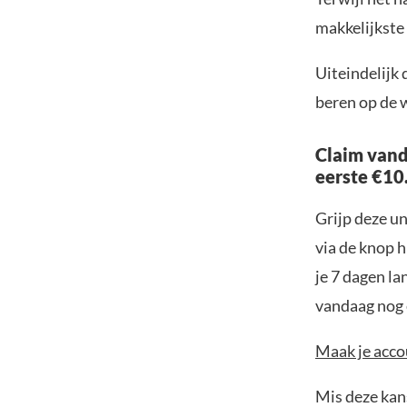
makkelijkste
Uiteindelijk 
beren op de 
Claim vand
eerste €10
Grijp deze u
via de knop h
je 7 dagen la
vandaag nog e
Maak je accou
Mis deze kans