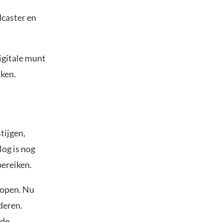
caster en
digitale munt
iken.
tijgen,
log is nog
bereiken.
lopen. Nu
deren.
 de