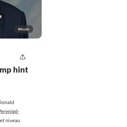
Bitcoin
ump hint
 Donald
Verenigd-
het niveau