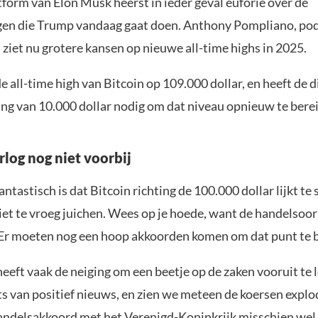
form van Elon Musk heerst in ieder geval euforie over de
en die Trump vandaag gaat doen. Anthony Pompliano, pod
 ziet nu grotere kansen op nieuwe all-time highs in 2025.
de all-time high van Bitcoin op 109.000 dollar, en heeft de 
ing van 10.000 dollar nodig om dat niveau opnieuw te bere
log nog niet voorbij
ntastisch is dat Bitcoin richting de 100.000 dollar lijkt te s
et te vroeg juichen. Wees op je hoede, want de handelsoor
. Er moeten nog een hoop akkoorden komen om dat punt te 
eeft vaak de neiging om een beetje op de zaken vooruit te 
ts van positief nieuws, en zien we meteen de koersen explo
handelsakkoord met het Verenigd-Koninkrijk misschien wel