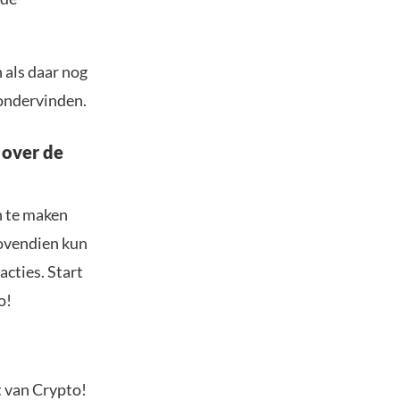
 als daar nog
 ondervinden.
 over de
n te maken
Bovendien kun
acties. Start
o!
t van Crypto!