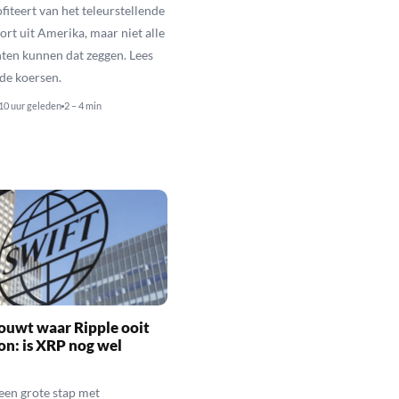
fiteert van het teleurstellende
rt uit Amerika, maar niet alle
en kunnen dat zeggen. Lees
de koersen.
10 uur geleden
2 – 4 min
ouwt waar Ripple ooit
n: is XRP nog wel
een grote stap met