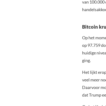
van 100.000 
handelsakkoo
Bitcoin kr
Op het momen
op 97.759 dol
huidige nivea
ging.
Het lijkt ero
veel meer no
Daarvoor moe
dat Trump ee