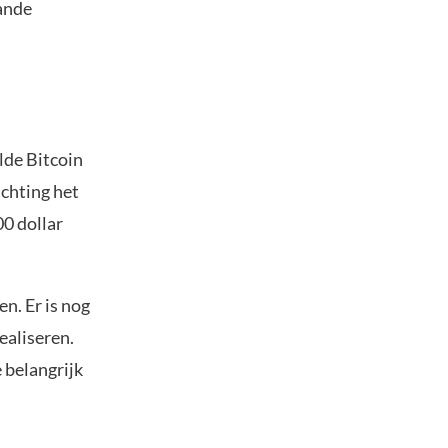
aande
lde Bitcoin
ichting het
00 dollar
en. Er is nog
ealiseren.
 belangrijk