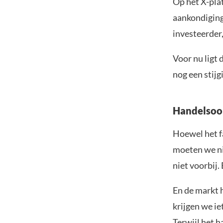
Op het X-plat
aankondiging
investeerder,
Voor nu ligt 
nog een stijg
Handelsoor
Hoewel het fa
moeten we ni
niet voorbij
En de markt h
krijgen we ie
Terwijl het 