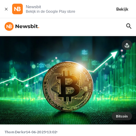
Newsbit
Bekijk
Bekijk in de Google Play store
Bitcoin
Thom Derks
14-06-2025
13:02