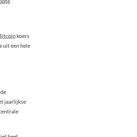
opte
Bitcoin
koers
 uit een hele
 de
 jaarlijkse
centrale
iet heel