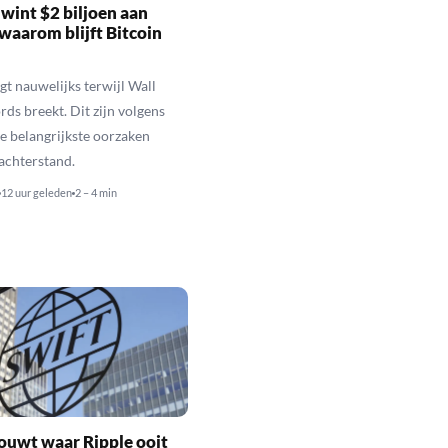
wint $2 biljoen aan
waarom blijft Bitcoin
jgt nauwelijks terwijl Wall
rds breekt. Dit zijn volgens
de belangrijkste oorzaken
 achterstand.
12 uur geleden
2 – 4 min
ouwt waar Ripple ooit