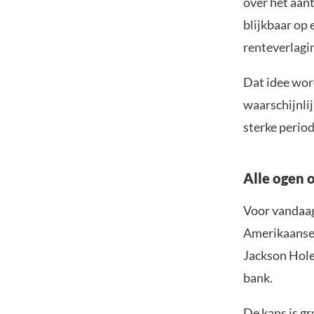
over het aan
blijkbaar op
renteverlagin
Dat idee word
waarschijnlij
sterke perio
Alle ogen 
Voor vandaag 
Amerikaanse 
Jackson Hole
bank.
De kans is gr