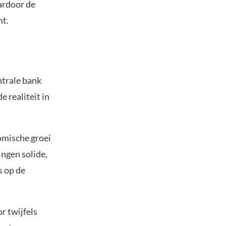
aardoor de
mt.
ntrale bank
e realiteit in
nomische groei
ngen solide,
s op de
r twijfels