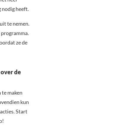
 nodig heeft.
luit te nemen.
t programma.
oordat ze de
 over de
n te maken
Bovendien kun
acties. Start
o!