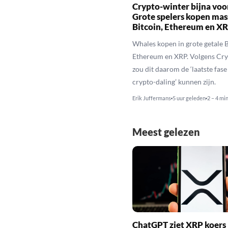
Crypto-winter bijna voo
Grote spelers kopen mas
Bitcoin, Ethereum en X
Whales kopen in grote getale B
Ethereum en XRP. Volgens Cr
zou dit daarom de ‘laatste fase
crypto-daling’ kunnen zijn.
Erik Juffermans
5 uur geleden
2 – 4 mi
Meest gelezen
ChatGPT ziet XRP koers 