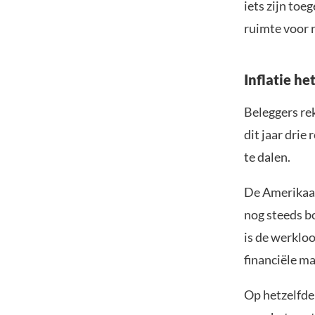
iets zijn toe
ruimte voor 
Inflatie h
Beleggers re
dit jaar drie
te dalen.
De Amerikaans
nog steeds b
is de werkloo
financiële m
Op hetzelfde 